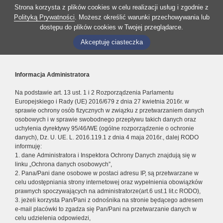
Strona korzysta z plików cookies w celu realizacji usług i zgodnie z
Polityką Prywatności
. Możesz określić warunki przechowywania lub
dostępu do plików cookies w Twojej przeglądarce.
Akceptuję ciasteczka
Informacja Administratora
Na podstawie art. 13 ust. 1 i 2 Rozporządzenia Parlamentu
Europejskiego i Rady (UE) 2016/679 z dnia 27 kwietnia 2016r. w
sprawie ochrony osób fizycznych w związku z przetwarzaniem danych
osobowych i w sprawie swobodnego przepływu takich danych oraz
uchylenia dyrektywy 95/46/WE (ogólne rozporządzenie o ochronie
danych), Dz. U. UE. L. 2016.119.1 z dnia 4 maja 2016r., dalej RODO
informuję:
1. dane Administratora i Inspektora Ochrony Danych znajdują się w
linku „Ochrona danych osobowych”,
2. Pana/Pani dane osobowe w postaci adresu IP, są przetwarzane w
celu udostępniania strony internetowej oraz wypełnienia obowiązków
prawnych spoczywających na administratorze(art.6 ust.1 lit.c RODO),
3. jeżeli korzysta Pan/Pani z odnośnika na stronie będącego adresem
e-mail placówki to zgadza się Pan/Pani na przetwarzanie danych w
celu udzielenia odpowiedzi,