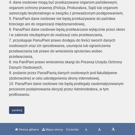
4. dane osobowe mogą być przekazywane organom państwowym,
organom ochrony prawnej (Policja, Prokuratura, Sąd) lub organom
samorządu terytorialnego w związku z prowadzonym postępowaniem,
5. Pana/Pani dane osobowe nie będą przekazywane do państwa
trzeciego ani do organizacji międzynarodowej,
6. Pana/Pani dane osobowe będą przetwarzane wyłącznie przez okres
i w zakresie niezbędnym do realizacji celu przetwarzania,
7. przysługuje Panu/Pani prawo dostępu do treści swoich danych
osobowych oraz ich sprostowania, usunięcia lub ograniczenia
przetwarzania lub prawo do wniesienia sprzeciwu wobec
przetwarzania,
8. ma Pan/Pani prawo wniesienia skargi do Prezesa Urzędu Ochrony
Danych Osobowych,
9. podanie przez Pana/Panią danych osobowych jest fakultatywne
(dobrowolne) w celu udostępnienia strony internetowej,
10. Pana/Pani dane osobowe nie będą podlegały zautomatyzowanym
procesom podejmowania decyzji przez Administratora, w tym
profilowaniu.
zamknij
Strona główna
Mapa strony
Czcionka