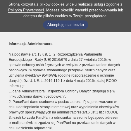
Strona korzysta z plików cookies w celu realizacji usług i zgodnie z
Polityką Prywatności
. Możesz określić warunki przechowywania lub
dostępu do plików cookies w Twojej przeglądarce.
Akceptuję ciasteczka
Informacja Administratora
Na podstawie art. 13 ust. 1 i 2 Rozporządzenia Parlamentu
Europejskiego i Rady (UE) 2016/679 z dnia 27 kwietnia 2016r. w
sprawie ochrony osób fizycznych w związku z przetwarzaniem danych
osobowych i w sprawie swobodnego przepływu takich danych oraz
uchylenia dyrektywy 95/46/WE (ogólne rozporządzenie o ochronie
danych), Dz. U. UE. L. 2016.119.1 z dnia 4 maja 2016r., dalej RODO
informuję:
1. dane Administratora i Inspektora Ochrony Danych znajdują się w
linku „Ochrona danych osobowych”,
2. Pana/Pani dane osobowe w postaci adresu IP, są przetwarzane w
celu udostępniania strony internetowej oraz wypełnienia obowiązków
prawnych spoczywających na administratorze(art.6 ust.1 lit.c RODO),
3. jeżeli korzysta Pan/Pani z odnośnika na stronie będącego adresem
e-mail placówki to zgadza się Pan/Pani na przetwarzanie danych w
celu udzielenia odpowiedzi,