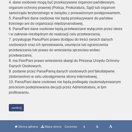
4. dane osobowe mogą być przekazywane organom państwowym,
organom ochrony prawnej (Policja, Prokuratura, Sąd) lub organom
samorządu terytorialnego w związku z prowadzonym postępowaniem,
5. Pana/Pani dane osobowe nie będą przekazywane do państwa
trzeciego ani do organizacji międzynarodowej,
6. Pana/Pani dane osobowe będą przetwarzane wyłącznie przez okres
i w zakresie niezbędnym do realizacji celu przetwarzania,
7. przysługuje Panu/Pani prawo dostępu do treści swoich danych
osobowych oraz ich sprostowania, usunięcia lub ograniczenia
przetwarzania lub prawo do wniesienia sprzeciwu wobec
przetwarzania,
8. ma Pan/Pani prawo wniesienia skargi do Prezesa Urzędu Ochrony
Danych Osobowych,
9. podanie przez Pana/Panią danych osobowych jest fakultatywne
(dobrowolne) w celu udostępnienia strony internetowej,
10. Pana/Pani dane osobowe nie będą podlegały zautomatyzowanym
procesom podejmowania decyzji przez Administratora, w tym
profilowaniu.
zamknij
Strona główna
Mapa strony
Czcionka