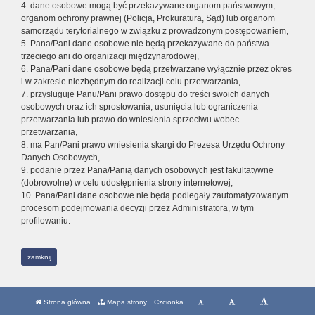
4. dane osobowe mogą być przekazywane organom państwowym,
organom ochrony prawnej (Policja, Prokuratura, Sąd) lub organom
samorządu terytorialnego w związku z prowadzonym postępowaniem,
5. Pana/Pani dane osobowe nie będą przekazywane do państwa
trzeciego ani do organizacji międzynarodowej,
6. Pana/Pani dane osobowe będą przetwarzane wyłącznie przez okres
i w zakresie niezbędnym do realizacji celu przetwarzania,
7. przysługuje Panu/Pani prawo dostępu do treści swoich danych
osobowych oraz ich sprostowania, usunięcia lub ograniczenia
przetwarzania lub prawo do wniesienia sprzeciwu wobec
przetwarzania,
8. ma Pan/Pani prawo wniesienia skargi do Prezesa Urzędu Ochrony
Danych Osobowych,
9. podanie przez Pana/Panią danych osobowych jest fakultatywne
(dobrowolne) w celu udostępnienia strony internetowej,
10. Pana/Pani dane osobowe nie będą podlegały zautomatyzowanym
procesom podejmowania decyzji przez Administratora, w tym
profilowaniu.
zamknij
Strona główna
Mapa strony
Czcionka