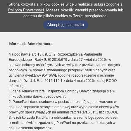
Strona korzysta z plików cookies w celu realizacji usług i zgodnie z
Polityką Prywatności
. Możesz określić warunki przechowywania lub
dostępu do plików cookies w Twojej przeglądarce.
Akceptuję ciasteczka
Informacja Administratora
Na podstawie art. 13 ust. 1 i 2 Rozporządzenia Parlamentu
Europejskiego i Rady (UE) 2016/679 z dnia 27 kwietnia 2016r. w
sprawie ochrony osób fizycznych w związku z przetwarzaniem danych
osobowych i w sprawie swobodnego przepływu takich danych oraz
uchylenia dyrektywy 95/46/WE (ogólne rozporządzenie o ochronie
danych), Dz. U. UE. L. 2016.119.1 z dnia 4 maja 2016r., dalej RODO
informuję:
1. dane Administratora i Inspektora Ochrony Danych znajdują się w
linku „Ochrona danych osobowych”,
2. Pana/Pani dane osobowe w postaci adresu IP, są przetwarzane w
celu udostępniania strony internetowej oraz wypełnienia obowiązków
prawnych spoczywających na administratorze(art.6 ust.1 lit.c RODO),
3. jeżeli korzysta Pan/Pani z odnośnika na stronie będącego adresem
e-mail placówki to zgadza się Pan/Pani na przetwarzanie danych w
celu udzielenia odpowiedzi,