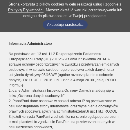
Strona korzysta z plików cookies w celu realizacji usług i zgodnie z
Polityką Prywatności
. Możesz określić warunki przechowywania lub
dostępu do plików cookies w Twojej przeglądarce.
Akceptuję ciasteczka
Informacja Administratora
Na podstawie art. 13 ust. 1 i 2 Rozporządzenia Parlamentu
Europejskiego i Rady (UE) 2016/679 z dnia 27 kwietnia 2016r. w
sprawie ochrony osób fizycznych w związku z przetwarzaniem danych
osobowych i w sprawie swobodnego przepływu takich danych oraz
uchylenia dyrektywy 95/46/WE (ogólne rozporządzenie o ochronie
danych), Dz. U. UE. L. 2016.119.1 z dnia 4 maja 2016r., dalej RODO
informuję:
1. dane Administratora i Inspektora Ochrony Danych znajdują się w
linku „Ochrona danych osobowych”,
2. Pana/Pani dane osobowe w postaci adresu IP, są przetwarzane w
celu udostępniania strony internetowej oraz wypełnienia obowiązków
prawnych spoczywających na administratorze(art.6 ust.1 lit.c RODO),
3. jeżeli korzysta Pan/Pani z odnośnika na stronie będącego adresem
e-mail placówki to zgadza się Pan/Pani na przetwarzanie danych w
celu udzielenia odpowiedzi,