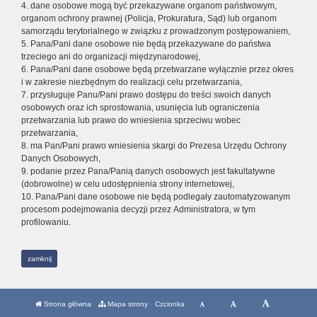
4. dane osobowe mogą być przekazywane organom państwowym,
organom ochrony prawnej (Policja, Prokuratura, Sąd) lub organom
samorządu terytorialnego w związku z prowadzonym postępowaniem,
5. Pana/Pani dane osobowe nie będą przekazywane do państwa
trzeciego ani do organizacji międzynarodowej,
6. Pana/Pani dane osobowe będą przetwarzane wyłącznie przez okres
i w zakresie niezbędnym do realizacji celu przetwarzania,
7. przysługuje Panu/Pani prawo dostępu do treści swoich danych
osobowych oraz ich sprostowania, usunięcia lub ograniczenia
przetwarzania lub prawo do wniesienia sprzeciwu wobec
przetwarzania,
8. ma Pan/Pani prawo wniesienia skargi do Prezesa Urzędu Ochrony
Danych Osobowych,
9. podanie przez Pana/Panią danych osobowych jest fakultatywne
(dobrowolne) w celu udostępnienia strony internetowej,
10. Pana/Pani dane osobowe nie będą podlegały zautomatyzowanym
procesom podejmowania decyzji przez Administratora, w tym
profilowaniu.
zamknij
Strona główna
Mapa strony
Czcionka