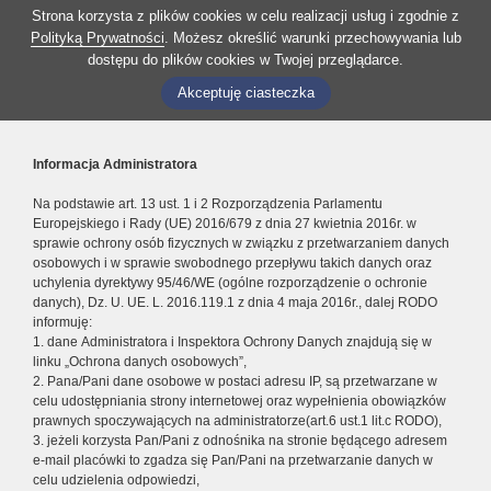
Strona korzysta z plików cookies w celu realizacji usług i zgodnie z
Polityką Prywatności
. Możesz określić warunki przechowywania lub
dostępu do plików cookies w Twojej przeglądarce.
Akceptuję ciasteczka
Informacja Administratora
Na podstawie art. 13 ust. 1 i 2 Rozporządzenia Parlamentu
Europejskiego i Rady (UE) 2016/679 z dnia 27 kwietnia 2016r. w
sprawie ochrony osób fizycznych w związku z przetwarzaniem danych
osobowych i w sprawie swobodnego przepływu takich danych oraz
uchylenia dyrektywy 95/46/WE (ogólne rozporządzenie o ochronie
danych), Dz. U. UE. L. 2016.119.1 z dnia 4 maja 2016r., dalej RODO
informuję:
1. dane Administratora i Inspektora Ochrony Danych znajdują się w
linku „Ochrona danych osobowych”,
2. Pana/Pani dane osobowe w postaci adresu IP, są przetwarzane w
celu udostępniania strony internetowej oraz wypełnienia obowiązków
prawnych spoczywających na administratorze(art.6 ust.1 lit.c RODO),
3. jeżeli korzysta Pan/Pani z odnośnika na stronie będącego adresem
e-mail placówki to zgadza się Pan/Pani na przetwarzanie danych w
celu udzielenia odpowiedzi,