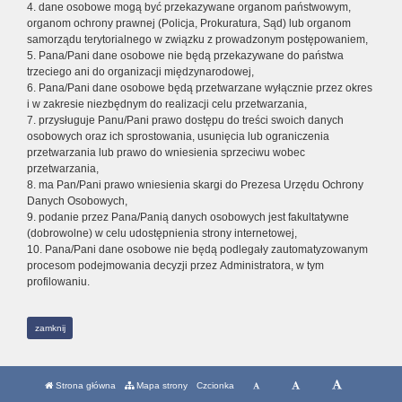
4. dane osobowe mogą być przekazywane organom państwowym,
organom ochrony prawnej (Policja, Prokuratura, Sąd) lub organom
samorządu terytorialnego w związku z prowadzonym postępowaniem,
5. Pana/Pani dane osobowe nie będą przekazywane do państwa
trzeciego ani do organizacji międzynarodowej,
6. Pana/Pani dane osobowe będą przetwarzane wyłącznie przez okres
i w zakresie niezbędnym do realizacji celu przetwarzania,
7. przysługuje Panu/Pani prawo dostępu do treści swoich danych
osobowych oraz ich sprostowania, usunięcia lub ograniczenia
przetwarzania lub prawo do wniesienia sprzeciwu wobec
przetwarzania,
8. ma Pan/Pani prawo wniesienia skargi do Prezesa Urzędu Ochrony
Danych Osobowych,
9. podanie przez Pana/Panią danych osobowych jest fakultatywne
(dobrowolne) w celu udostępnienia strony internetowej,
10. Pana/Pani dane osobowe nie będą podlegały zautomatyzowanym
procesom podejmowania decyzji przez Administratora, w tym
profilowaniu.
zamknij
Strona główna
Mapa strony
Czcionka