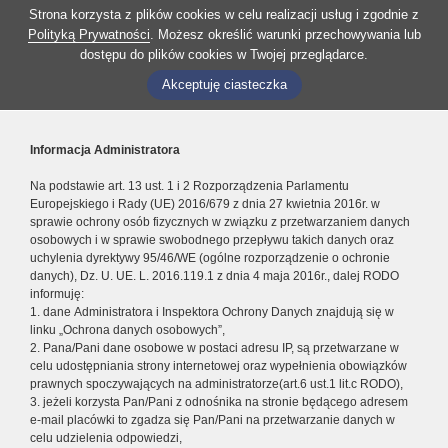
Strona korzysta z plików cookies w celu realizacji usług i zgodnie z
Polityką Prywatności
. Możesz określić warunki przechowywania lub
dostępu do plików cookies w Twojej przeglądarce.
Akceptuję ciasteczka
Informacja Administratora
Na podstawie art. 13 ust. 1 i 2 Rozporządzenia Parlamentu
Europejskiego i Rady (UE) 2016/679 z dnia 27 kwietnia 2016r. w
sprawie ochrony osób fizycznych w związku z przetwarzaniem danych
osobowych i w sprawie swobodnego przepływu takich danych oraz
uchylenia dyrektywy 95/46/WE (ogólne rozporządzenie o ochronie
danych), Dz. U. UE. L. 2016.119.1 z dnia 4 maja 2016r., dalej RODO
informuję:
1. dane Administratora i Inspektora Ochrony Danych znajdują się w
linku „Ochrona danych osobowych”,
2. Pana/Pani dane osobowe w postaci adresu IP, są przetwarzane w
celu udostępniania strony internetowej oraz wypełnienia obowiązków
prawnych spoczywających na administratorze(art.6 ust.1 lit.c RODO),
3. jeżeli korzysta Pan/Pani z odnośnika na stronie będącego adresem
e-mail placówki to zgadza się Pan/Pani na przetwarzanie danych w
celu udzielenia odpowiedzi,