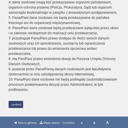
4. dane osobowe mogą być przekazywane organom państwowym,
organom ochrony prawnej (Policja, Prokuratura, Sąd) lub organom
samorządu terytorialnego w związku z prowadzonym postępowaniem,
5. Pana/Pani dane osobowe nie będą przekazywane do państwa
trzeciego ani do organizacji międzynarodowej,
6. Pana/Pani dane osobowe będą przetwarzane wyłącznie przez okres
i w zakresie niezbędnym do realizacji celu przetwarzania,
7. przysługuje Panu/Pani prawo dostępu do treści swoich danych
osobowych oraz ich sprostowania, usunięcia lub ograniczenia
przetwarzania lub prawo do wniesienia sprzeciwu wobec
przetwarzania,
8. ma Pan/Pani prawo wniesienia skargi do Prezesa Urzędu Ochrony
Danych Osobowych,
9. podanie przez Pana/Panią danych osobowych jest fakultatywne
(dobrowolne) w celu udostępnienia strony internetowej,
10. Pana/Pani dane osobowe nie będą podlegały zautomatyzowanym
procesom podejmowania decyzji przez Administratora, w tym
profilowaniu.
zamknij
Strona główna
Mapa strony
Czcionka