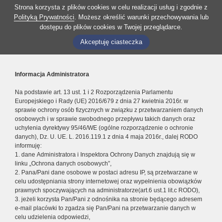
Strona korzysta z plików cookies w celu realizacji usług i zgodnie z
Polityką Prywatności
. Możesz określić warunki przechowywania lub
dostępu do plików cookies w Twojej przeglądarce.
Akceptuję ciasteczka
Informacja Administratora
Na podstawie art. 13 ust. 1 i 2 Rozporządzenia Parlamentu
Europejskiego i Rady (UE) 2016/679 z dnia 27 kwietnia 2016r. w
sprawie ochrony osób fizycznych w związku z przetwarzaniem danych
osobowych i w sprawie swobodnego przepływu takich danych oraz
uchylenia dyrektywy 95/46/WE (ogólne rozporządzenie o ochronie
danych), Dz. U. UE. L. 2016.119.1 z dnia 4 maja 2016r., dalej RODO
informuję:
1. dane Administratora i Inspektora Ochrony Danych znajdują się w
linku „Ochrona danych osobowych”,
2. Pana/Pani dane osobowe w postaci adresu IP, są przetwarzane w
celu udostępniania strony internetowej oraz wypełnienia obowiązków
prawnych spoczywających na administratorze(art.6 ust.1 lit.c RODO),
3. jeżeli korzysta Pan/Pani z odnośnika na stronie będącego adresem
e-mail placówki to zgadza się Pan/Pani na przetwarzanie danych w
celu udzielenia odpowiedzi,