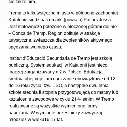
się także nim.
Tremp to kilkutysięczne miasto w północno-zachodniej
Katalonii, siedziba comarki (powiatu) Pallars Jussà.
Jest malowniczo położone w otoczonej górami dolinie
– Conca de Tremp. Region obfituje w atrakcje
turystyczne, zwłaszcza dla zwolenników aktywnego
spędzania wolnego czasu.
Institut d’Educació Secundaria de Tremp jest szkołą
publiczną. System edukacji w Katalonii jest nieco
inaczej zorganizowany niż w Polsce. Edukacja
średnia obejmuje tam nauczanie obowiązkowe od 12
do 16 roku życia, tzw. ESO, a następnie dwuletnią
szkołę średnią II stopnia przygotowującą do matury lub
kształcenie zawodowe w cyklu 2 i 4-letnim. W Tremp
realizowane są wszystkie wymienione formy
nauczania W wymianie uczestniczy zazwyczaj
młodzież w wieku16-17 lat.