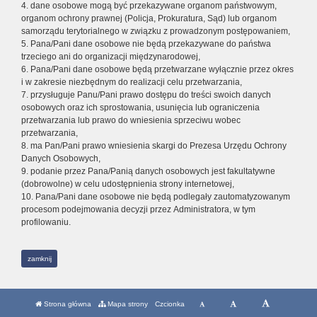
4. dane osobowe mogą być przekazywane organom państwowym,
organom ochrony prawnej (Policja, Prokuratura, Sąd) lub organom
samorządu terytorialnego w związku z prowadzonym postępowaniem,
5. Pana/Pani dane osobowe nie będą przekazywane do państwa
trzeciego ani do organizacji międzynarodowej,
6. Pana/Pani dane osobowe będą przetwarzane wyłącznie przez okres
i w zakresie niezbędnym do realizacji celu przetwarzania,
7. przysługuje Panu/Pani prawo dostępu do treści swoich danych
osobowych oraz ich sprostowania, usunięcia lub ograniczenia
przetwarzania lub prawo do wniesienia sprzeciwu wobec
przetwarzania,
8. ma Pan/Pani prawo wniesienia skargi do Prezesa Urzędu Ochrony
Danych Osobowych,
9. podanie przez Pana/Panią danych osobowych jest fakultatywne
(dobrowolne) w celu udostępnienia strony internetowej,
10. Pana/Pani dane osobowe nie będą podlegały zautomatyzowanym
procesom podejmowania decyzji przez Administratora, w tym
profilowaniu.
zamknij
Strona główna
Mapa strony
Czcionka