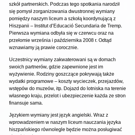
szkół partnerskich. Podczas tego spotkania narodził
się pomysł zorganizowania dwustronnej wymiany
pomiędzy naszym liceum a szkołą koordynującą z
Hiszpanii – Institut d’Educació Secundaria de Tremp.
Pierwsza wymiana odbyła się w czerwcu oraz na
przełomie września i października 2008 r. Odtąd
wznawiamy ją prawie corocznie.
Uczestnicy wymiany zakwaterowani są w domach
swoich partnerów, gdzie zapewnione jest im
wyżywienie. Rodziny goszczące pokrywają także
wydatki programowe – koszty wycieczek, przejazdów,
wstępów do muzeów, itp. Dojazd do lotniska na terenie
własnego kraju, przelot i ubezpieczenie każda ze stron
finansuje sama.
Językiem wymiany jest język angielski. Wraz z
wprowadzeniem w naszym liceum nauczania języka
hiszpańskiego równolegle będzie można posługiwać