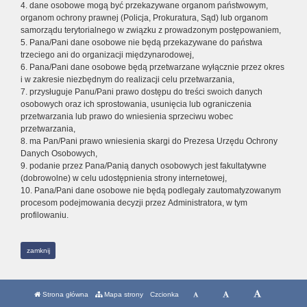
4. dane osobowe mogą być przekazywane organom państwowym,
organom ochrony prawnej (Policja, Prokuratura, Sąd) lub organom
samorządu terytorialnego w związku z prowadzonym postępowaniem,
5. Pana/Pani dane osobowe nie będą przekazywane do państwa
trzeciego ani do organizacji międzynarodowej,
6. Pana/Pani dane osobowe będą przetwarzane wyłącznie przez okres
i w zakresie niezbędnym do realizacji celu przetwarzania,
7. przysługuje Panu/Pani prawo dostępu do treści swoich danych
osobowych oraz ich sprostowania, usunięcia lub ograniczenia
przetwarzania lub prawo do wniesienia sprzeciwu wobec
przetwarzania,
8. ma Pan/Pani prawo wniesienia skargi do Prezesa Urzędu Ochrony
Danych Osobowych,
9. podanie przez Pana/Panią danych osobowych jest fakultatywne
(dobrowolne) w celu udostępnienia strony internetowej,
10. Pana/Pani dane osobowe nie będą podlegały zautomatyzowanym
procesom podejmowania decyzji przez Administratora, w tym
profilowaniu.
zamknij
Strona główna
Mapa strony
Czcionka