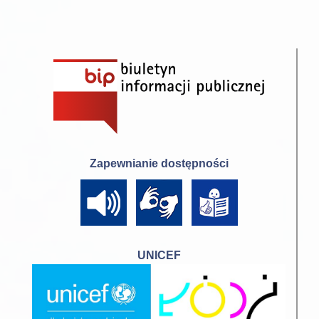
oryginałów
dokumentów)
16 lipca 2026 –
czwartek
(potwierdzenie woli
9.00
12.00 –
6
podjęcia nauki –
-12.00
16.30
przyniesienie
Zapewnianie dostępności
oryginałów
dokumentów)
17 lipca 2026 –
piątek
UNICEF
(potwierdzenie woli
8.00 -
7
------------
podjęcia nauki –
12.00
przyniesienie
oryginałów