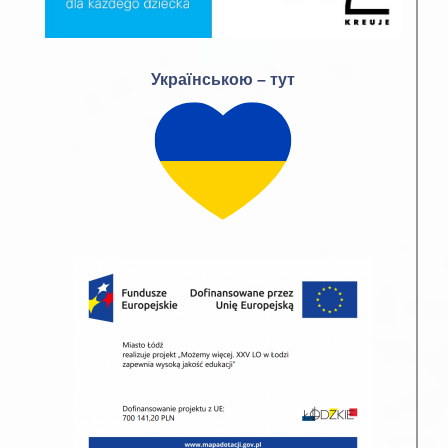
dokumentów)
20 lipca 2026 –
Українською – тут
poniedziałek
(potwierdzenie woli
8.00-
12.00-
8
podjęcia nauki –
12.00
15.00
przyniesienie
oryginałów
dokumentów)
21 lipca 2026 –
wtorek
8.30-
12.00 -
( podanie do
9
12.00
14.00
wiadomości listy
kandydatów
przyjętych do szkoły)