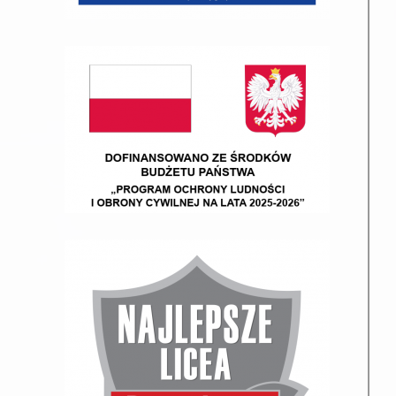
22 lipca 2026 –
8.00 –
10
------------
środa
10.00