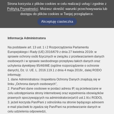
Strona korzysta z plików cookies w celu realizacji usług i zgodnie z
Polityką Prywatności
. Możesz określić warunki przechowywania lub
dostępu do plików cookies w Twojej przeglądarce.
Akceptuję ciasteczka
Informacja Administratora
Na podstawie art. 13 ust. 1 i 2 Rozporządzenia Parlamentu
Europejskiego i Rady (UE) 2016/679 z dnia 27 kwietnia 2016r. w
sprawie ochrony osób fizycznych w związku z przetwarzaniem danych
osobowych i w sprawie swobodnego przepływu takich danych oraz
uchylenia dyrektywy 95/46/WE (ogólne rozporządzenie o ochronie
danych), Dz. U. UE. L. 2016.119.1 z dnia 4 maja 2016r., dalej RODO
informuję:
1. dane Administratora i Inspektora Ochrony Danych znajdują się w
linku „Ochrona danych osobowych”,
2. Pana/Pani dane osobowe w postaci adresu IP, są przetwarzane w
celu udostępniania strony internetowej oraz wypełnienia obowiązków
prawnych spoczywających na administratorze(art.6 ust.1 lit.c RODO),
3. jeżeli korzysta Pan/Pani z odnośnika na stronie będącego adresem
e-mail placówki to zgadza się Pan/Pani na przetwarzanie danych w
celu udzielenia odpowiedzi,