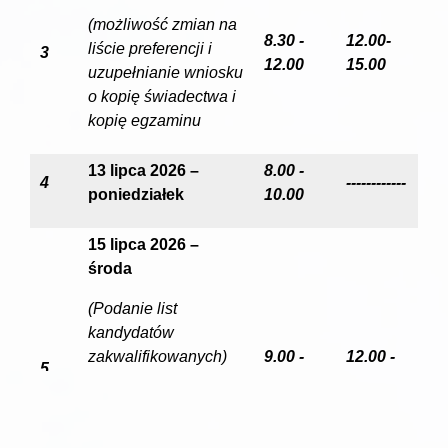
(możliwość zmian na
8.30 -
12.00-
liście preferencji i
3
12.00
15.00
uzupełnianie wniosku
o kopię świadectwa i
kopię egzaminu
13 lipca 2026 –
8.00 -
4
------------
poniedziałek
10.00
15 lipca 2026 –
środa
(Podanie list
kandydatów
zakwalifikowanych)
9.00 -
12.00 -
5
12.00
14.00
(potwierdzenie woli
podjęcia nauki –
przyniesienie