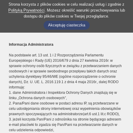
Strona korzysta z plików cookies w celu realizacji usług i zgodnie z
Polityką Prywatności
. Możesz określić warunki przechowywania lub
dostępu do plików cookies w Twojej przeglądarce.
Akceptuję ciasteczka
Informacja Administratora
Na podstawie art. 13 ust. 1 i 2 Rozporządzenia Parlamentu
Europejskiego i Rady (UE) 2016/679 z dnia 27 kwietnia 2016r. w
sprawie ochrony osób fizycznych w związku z przetwarzaniem danych
osobowych i w sprawie swobodnego przepływu takich danych oraz
uchylenia dyrektywy 95/46/WE (ogólne rozporządzenie o ochronie
danych), Dz. U. UE. L. 2016.119.1 z dnia 4 maja 2016r., dalej RODO
informuję:
1. dane Administratora i Inspektora Ochrony Danych znajdują się w
linku „Ochrona danych osobowych”,
2. Pana/Pani dane osobowe w postaci adresu IP, są przetwarzane w
celu udostępniania strony internetowej oraz wypełnienia obowiązków
prawnych spoczywających na administratorze(art.6 ust.1 lit.c RODO),
3. jeżeli korzysta Pan/Pani z odnośnika na stronie będącego adresem
e-mail placówki to zgadza się Pan/Pani na przetwarzanie danych w
celu udzielenia odpowiedzi,