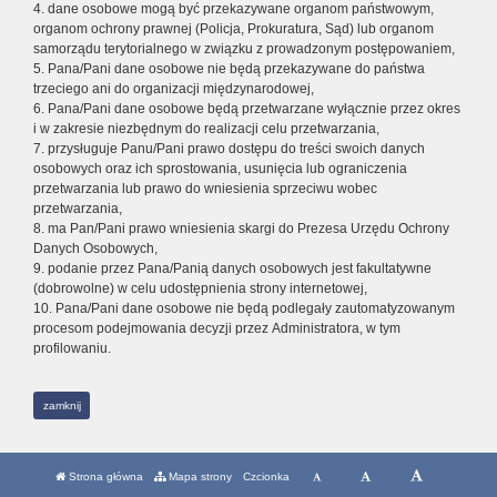
4. dane osobowe mogą być przekazywane organom państwowym,
organom ochrony prawnej (Policja, Prokuratura, Sąd) lub organom
samorządu terytorialnego w związku z prowadzonym postępowaniem,
5. Pana/Pani dane osobowe nie będą przekazywane do państwa
trzeciego ani do organizacji międzynarodowej,
6. Pana/Pani dane osobowe będą przetwarzane wyłącznie przez okres
i w zakresie niezbędnym do realizacji celu przetwarzania,
7. przysługuje Panu/Pani prawo dostępu do treści swoich danych
osobowych oraz ich sprostowania, usunięcia lub ograniczenia
przetwarzania lub prawo do wniesienia sprzeciwu wobec
przetwarzania,
8. ma Pan/Pani prawo wniesienia skargi do Prezesa Urzędu Ochrony
Danych Osobowych,
9. podanie przez Pana/Panią danych osobowych jest fakultatywne
(dobrowolne) w celu udostępnienia strony internetowej,
10. Pana/Pani dane osobowe nie będą podlegały zautomatyzowanym
procesom podejmowania decyzji przez Administratora, w tym
profilowaniu.
zamknij
Strona główna
Mapa strony
Czcionka