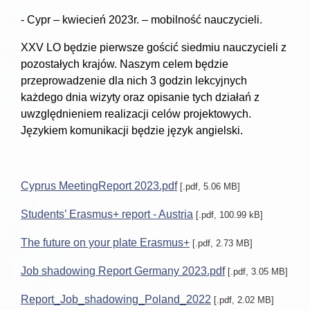
- Cypr – kwiecień 2023r. – mobilność nauczycieli.
XXV LO będzie pierwsze gościć siedmiu nauczycieli z
pozostałych krajów. Naszym celem będzie
przeprowadzenie dla nich 3 godzin lekcyjnych
każdego dnia wizyty oraz opisanie tych działań z
uwzględnieniem realizacji celów projektowych.
Językiem komunikacji będzie język angielski.
Cyprus MeetingReport 2023.pdf
[.pdf, 5.06 MB]
Students’ Erasmus+ report - Austria
[.pdf, 100.99 kB]
The future on your plate Erasmus+
[.pdf, 2.73 MB]
Job shadowing Report Germany 2023.pdf
[.pdf, 3.05 MB]
Report_Job_shadowing_Poland_2022
[.pdf, 2.02 MB]