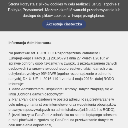
Strona korzysta z plików cookies w celu realizacji usług i zgodnie z
Polityką Prywatności
. Możesz określić warunki przechowywania lub
dostępu do plików cookies w Twojej przeglądarce.
Akceptuję ciasteczka
Informacja Administratora
Na podstawie art. 13 ust. 1 i 2 Rozporządzenia Parlamentu
Europejskiego i Rady (UE) 2016/679 z dnia 27 kwietnia 2016r. w
sprawie ochrony osób fizycznych w związku z przetwarzaniem danych
osobowych i w sprawie swobodnego przepływu takich danych oraz
uchylenia dyrektywy 95/46/WE (ogólne rozporządzenie o ochronie
danych), Dz. U. UE. L. 2016.119.1 z dnia 4 maja 2016r., dalej RODO
informuję:
1. dane Administratora i Inspektora Ochrony Danych znajdują się w
linku „Ochrona danych osobowych”,
2. Pana/Pani dane osobowe w postaci adresu IP, są przetwarzane w
celu udostępniania strony internetowej oraz wypełnienia obowiązków
prawnych spoczywających na administratorze(art.6 ust.1 lit.c RODO),
3. jeżeli korzysta Pan/Pani z odnośnika na stronie będącego adresem
e-mail placówki to zgadza się Pan/Pani na przetwarzanie danych w
celu udzielenia odpowiedzi,