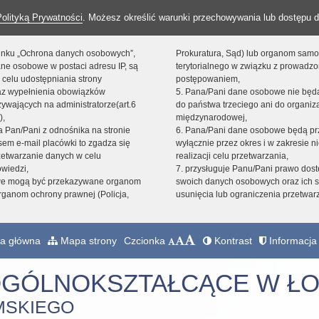
Polityką Prywatności
. Możesz określić warunki przechowywania lub dostępu d
 linku „Ochrona danych osobowych”,
Prokuratura, Sąd) lub organom sam
ne osobowe w postaci adresu IP, są
terytorialnego w związku z prowadz
 celu udostępniania strony
postępowaniem,
raz wypełnienia obowiązków
5. Pana/Pani dane osobowe nie bę
ywających na administratorze(art.6
do państwa trzeciego ani do organiza
),
międzynarodowej,
sta Pan/Pani z odnośnika na stronie
6. Pana/Pani dane osobowe będą pr
em e-mail placówki to zgadza się
wyłącznie przez okres i w zakresie 
zetwarzanie danych w celu
realizacji celu przetwarzania,
owiedzi,
7. przysługuje Panu/Pani prawo dost
we mogą być przekazywane organom
swoich danych osobowych oraz ich s
ganom ochrony prawnej (Policja,
usunięcia lub ograniczenia przetwar
a główna
Mapa strony
Czcionka
Kontrast
Informacja 
OGÓLNOKSZTAŁCĄCE W ŁO
MSKIEGO