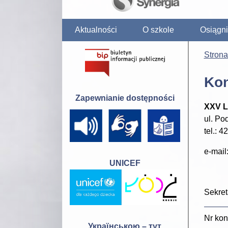
Aktualności
O szkole
Osiągni
Stron
Kon
Zapewnianie dostępności
XXV L
ul. Po
tel.: 
e-mail
UNICEF
Sekret
Nr kon
Українською – тут