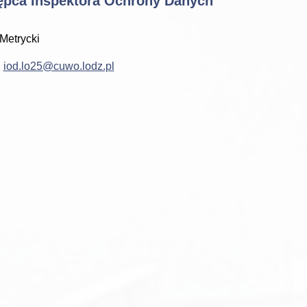
ępca Inspektora Ochrony Danych
Metrycki
:
iod.lo25@cuwo.lodz.pl