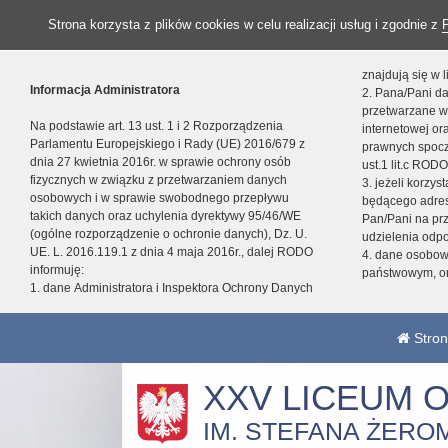
Strona korzysta z plików cookies w celu realizacji usług i zgodnie z
znajdują się w
Informacja Administratora
2. Pana/Pani da
przetwarzane w
Na podstawie art. 13 ust. 1 i 2 Rozporządzenia
internetowej o
Parlamentu Europejskiego i Rady (UE) 2016/679 z
prawnych spocz
dnia 27 kwietnia 2016r. w sprawie ochrony osób
ust.1 lit.c RODO
fizycznych w związku z przetwarzaniem danych
3. jeżeli korzy
osobowych i w sprawie swobodnego przepływu
będącego adres
takich danych oraz uchylenia dyrektywy 95/46/WE
Pan/Pani na pr
(ogólne rozporządzenie o ochronie danych), Dz. U.
udzielenia odp
UE. L. 2016.119.1 z dnia 4 maja 2016r., dalej RODO
4. dane osobo
informuję:
państwowym, or
1. dane Administratora i Inspektora Ochrony Danych
Stron
XXV LICEUM 
IM. STEFANA ŻERO