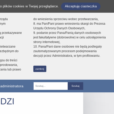
o plików cookies w Twojej przeglądarce.
Akceptuję ciasteczka
orządu
do wniesienia sprzeciwu wobec przetwarzania,
onym
8. ma Pan/Pani prawo wniesienia skargi do Prezesa
Urzędu Ochrony Danych Osobowych,
dą przekazywane
9. podanie przez Pana/Panią danych osobowych
cji
jest fakultatywne (dobrowolne) w celu udostępnienia
strony internetowej,
zetwarzane
10. Pana/Pani dane osobowe nie będą podlegały
niezbędnym do
zautomatyzowanym procesom podejmowania
decyzji przez Administratora, w tym profilowaniu.
ępu do treści
prostowania,
zamknij
zania lub prawo
administratora
Fraza
DZI