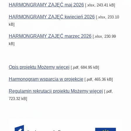
HARMONGRAMY ZAJĘĆ maj 2026
[.xlsx, 243.41 kB]
HARMONGRAMY ZAJĘĆ kwiecień 2026
[.xlsx, 233.10
kB]
HARMONGRAMY ZAJĘĆ marzec 2026
[.xlsx, 230.99
kB]
Opis projektu Możemy więcej
[.pdf, 684.95 kB]
Harmonogram wsparcia w projekcie
[.pdf, 465.36 kB]
Regulamin rekrutacji projektu Możemy więcej
[.pdf,
723.32 kB]