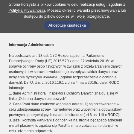
Strona korzysta z plików cookies w celu realizacji usług i zgodnie z
Polityką Prywatności
. Możesz określić warunki przechowywania lub
dostępu do plików cookies w Twojej przeglądarce.
Akceptuję ciasteczka
Informacja Administratora
Na podstawie art. 13 ust. 1 i 2 Rozporządzenia Parlamentu
Europejskiego i Rady (UE) 2016/679 z dnia 27 kwietnia 2016r. w
sprawie ochrony osób fizycznych w związku z przetwarzaniem danych
osobowych i w sprawie swobodnego przepływu takich danych oraz
uchylenia dyrektywy 95/46/WE (ogólne rozporządzenie o ochronie
danych), Dz. U. UE. L. 2016.119.1 z dnia 4 maja 2016r., dalej RODO
informuję:
1. dane Administratora i Inspektora Ochrony Danych znajdują się w
linku „Ochrona danych osobowych”,
2. Pana/Pani dane osobowe w postaci adresu IP, są przetwarzane w
celu udostępniania strony internetowej oraz wypełnienia obowiązków
prawnych spoczywających na administratorze(art.6 ust.1 lit.c RODO),
3. jeżeli korzysta Pan/Pani z odnośnika na stronie będącego adresem
e-mail placówki to zgadza się Pan/Pani na przetwarzanie danych w
celu udzielenia odpowiedzi,