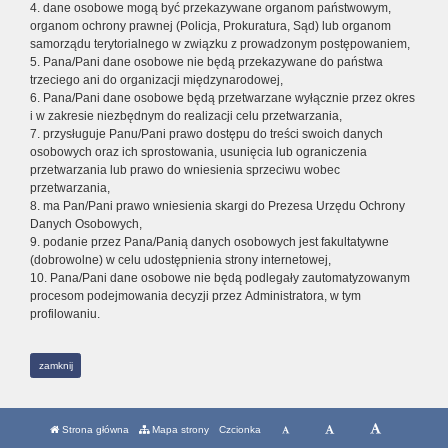
4. dane osobowe mogą być przekazywane organom państwowym,
organom ochrony prawnej (Policja, Prokuratura, Sąd) lub organom
samorządu terytorialnego w związku z prowadzonym postępowaniem,
5. Pana/Pani dane osobowe nie będą przekazywane do państwa
trzeciego ani do organizacji międzynarodowej,
6. Pana/Pani dane osobowe będą przetwarzane wyłącznie przez okres
i w zakresie niezbędnym do realizacji celu przetwarzania,
7. przysługuje Panu/Pani prawo dostępu do treści swoich danych
osobowych oraz ich sprostowania, usunięcia lub ograniczenia
przetwarzania lub prawo do wniesienia sprzeciwu wobec
przetwarzania,
8. ma Pan/Pani prawo wniesienia skargi do Prezesa Urzędu Ochrony
Danych Osobowych,
9. podanie przez Pana/Panią danych osobowych jest fakultatywne
(dobrowolne) w celu udostępnienia strony internetowej,
10. Pana/Pani dane osobowe nie będą podlegały zautomatyzowanym
procesom podejmowania decyzji przez Administratora, w tym
profilowaniu.
zamknij
Strona główna
Mapa strony
Czcionka