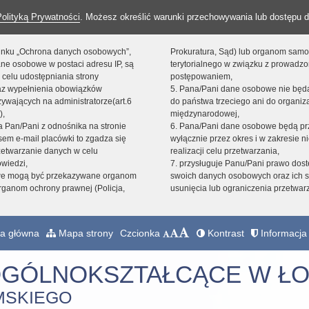
Polityką Prywatności
. Możesz określić warunki przechowywania lub dostępu d
 linku „Ochrona danych osobowych”,
Prokuratura, Sąd) lub organom sam
ne osobowe w postaci adresu IP, są
terytorialnego w związku z prowadz
 celu udostępniania strony
postępowaniem,
raz wypełnienia obowiązków
5. Pana/Pani dane osobowe nie bę
ywających na administratorze(art.6
do państwa trzeciego ani do organiza
),
międzynarodowej,
sta Pan/Pani z odnośnika na stronie
6. Pana/Pani dane osobowe będą pr
em e-mail placówki to zgadza się
wyłącznie przez okres i w zakresie 
zetwarzanie danych w celu
realizacji celu przetwarzania,
owiedzi,
7. przysługuje Panu/Pani prawo dost
we mogą być przekazywane organom
swoich danych osobowych oraz ich s
ganom ochrony prawnej (Policja,
usunięcia lub ograniczenia przetwar
a główna
Mapa strony
Czcionka
Kontrast
Informacja 
OGÓLNOKSZTAŁCĄCE W ŁO
MSKIEGO