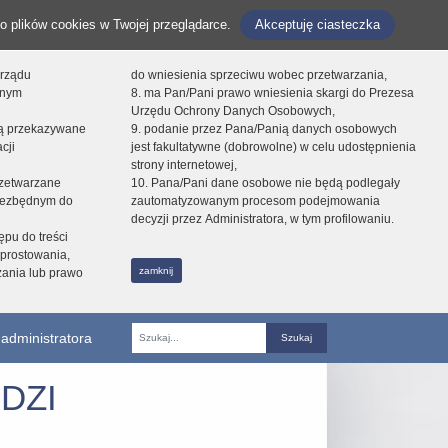
o plików cookies w Twojej przeglądarce.
Akceptuję ciasteczka
orządu
do wniesienia sprzeciwu wobec przetwarzania,
onym
8. ma Pan/Pani prawo wniesienia skargi do Prezesa
Urzędu Ochrony Danych Osobowych,
dą przekazywane
9. podanie przez Pana/Panią danych osobowych
cji
jest fakultatywne (dobrowolne) w celu udostępnienia
strony internetowej,
zetwarzane
10. Pana/Pani dane osobowe nie będą podlegały
niezbędnym do
zautomatyzowanym procesom podejmowania
decyzji przez Administratora, w tym profilowaniu.
ępu do treści
prostowania,
zamknij
zania lub prawo
administratora
Fraza
DZI