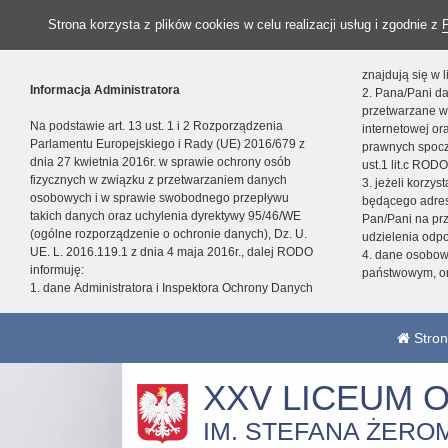
Strona korzysta z plików cookies w celu realizacji usług i zgodnie z
znajdują się w
Informacja Administratora
2. Pana/Pani da
przetwarzane w
Na podstawie art. 13 ust. 1 i 2 Rozporządzenia
internetowej o
Parlamentu Europejskiego i Rady (UE) 2016/679 z
prawnych spocz
dnia 27 kwietnia 2016r. w sprawie ochrony osób
ust.1 lit.c RODO
fizycznych w związku z przetwarzaniem danych
3. jeżeli korzy
osobowych i w sprawie swobodnego przepływu
będącego adres
takich danych oraz uchylenia dyrektywy 95/46/WE
Pan/Pani na pr
(ogólne rozporządzenie o ochronie danych), Dz. U.
udzielenia odp
UE. L. 2016.119.1 z dnia 4 maja 2016r., dalej RODO
4. dane osobo
informuję:
państwowym, or
1. dane Administratora i Inspektora Ochrony Danych
Stron
XXV LICEUM 
IM. STEFANA ŻERO