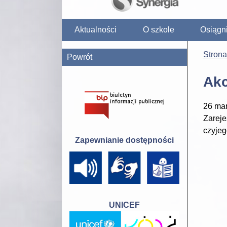
Aktualności
O szkole
Osiągn
Stron
Powrót
Akc
26 mar
Zareje
czyjeg
Zapewnianie dostępności
UNICEF