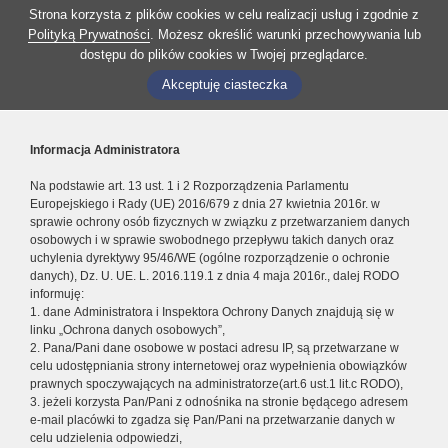
Strona korzysta z plików cookies w celu realizacji usług i zgodnie z
Polityką Prywatności
. Możesz określić warunki przechowywania lub
dostępu do plików cookies w Twojej przeglądarce.
Akceptuję ciasteczka
Informacja Administratora
Na podstawie art. 13 ust. 1 i 2 Rozporządzenia Parlamentu
Europejskiego i Rady (UE) 2016/679 z dnia 27 kwietnia 2016r. w
sprawie ochrony osób fizycznych w związku z przetwarzaniem danych
osobowych i w sprawie swobodnego przepływu takich danych oraz
uchylenia dyrektywy 95/46/WE (ogólne rozporządzenie o ochronie
danych), Dz. U. UE. L. 2016.119.1 z dnia 4 maja 2016r., dalej RODO
informuję:
1. dane Administratora i Inspektora Ochrony Danych znajdują się w
linku „Ochrona danych osobowych”,
2. Pana/Pani dane osobowe w postaci adresu IP, są przetwarzane w
celu udostępniania strony internetowej oraz wypełnienia obowiązków
prawnych spoczywających na administratorze(art.6 ust.1 lit.c RODO),
3. jeżeli korzysta Pan/Pani z odnośnika na stronie będącego adresem
e-mail placówki to zgadza się Pan/Pani na przetwarzanie danych w
celu udzielenia odpowiedzi,