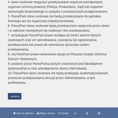
4. dane osobowe mogą być przekazywane organom państwowym,
organom ochrony prawnej (Policja, Prokuratura, Sąd) lub organom
samorządu terytorialnego w związku z prowadzonym postępowaniem,
5. Pana/Pani dane osobowe nie będą przekazywane do państwa
trzeciego ani do organizacji międzynarodowej,
6. Pana/Pani dane osobowe będą przetwarzane wyłącznie przez okres
i w zakresie niezbędnym do realizacji celu przetwarzania,
7. przysługuje Panu/Pani prawo dostępu do treści swoich danych
osobowych oraz ich sprostowania, usunięcia lub ograniczenia
przetwarzania lub prawo do wniesienia sprzeciwu wobec
przetwarzania,
8. ma Pan/Pani prawo wniesienia skargi do Prezesa Urzędu Ochrony
Danych Osobowych,
9. podanie przez Pana/Panią danych osobowych jest fakultatywne
(dobrowolne) w celu udostępnienia strony internetowej,
10. Pana/Pani dane osobowe nie będą podlegały zautomatyzowanym
procesom podejmowania decyzji przez Administratora, w tym
profilowaniu.
zamknij
Strona główna
Mapa strony
Czcionka