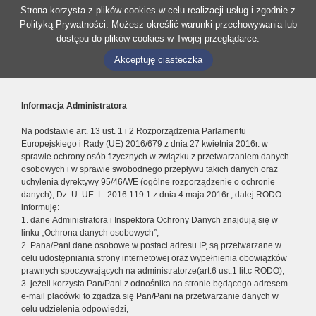
Strona korzysta z plików cookies w celu realizacji usług i zgodnie z
Polityką Prywatności
. Możesz określić warunki przechowywania lub
dostępu do plików cookies w Twojej przeglądarce.
Akceptuję ciasteczka
Informacja Administratora
Na podstawie art. 13 ust. 1 i 2 Rozporządzenia Parlamentu
Europejskiego i Rady (UE) 2016/679 z dnia 27 kwietnia 2016r. w
sprawie ochrony osób fizycznych w związku z przetwarzaniem danych
osobowych i w sprawie swobodnego przepływu takich danych oraz
uchylenia dyrektywy 95/46/WE (ogólne rozporządzenie o ochronie
danych), Dz. U. UE. L. 2016.119.1 z dnia 4 maja 2016r., dalej RODO
informuję:
1. dane Administratora i Inspektora Ochrony Danych znajdują się w
linku „Ochrona danych osobowych”,
2. Pana/Pani dane osobowe w postaci adresu IP, są przetwarzane w
celu udostępniania strony internetowej oraz wypełnienia obowiązków
prawnych spoczywających na administratorze(art.6 ust.1 lit.c RODO),
3. jeżeli korzysta Pan/Pani z odnośnika na stronie będącego adresem
e-mail placówki to zgadza się Pan/Pani na przetwarzanie danych w
celu udzielenia odpowiedzi,