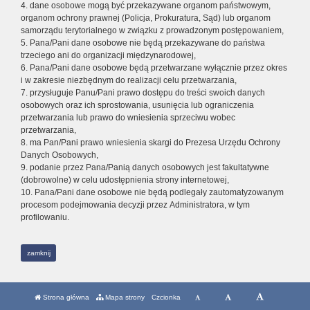
4. dane osobowe mogą być przekazywane organom państwowym,
organom ochrony prawnej (Policja, Prokuratura, Sąd) lub organom
samorządu terytorialnego w związku z prowadzonym postępowaniem,
5. Pana/Pani dane osobowe nie będą przekazywane do państwa
trzeciego ani do organizacji międzynarodowej,
6. Pana/Pani dane osobowe będą przetwarzane wyłącznie przez okres
i w zakresie niezbędnym do realizacji celu przetwarzania,
7. przysługuje Panu/Pani prawo dostępu do treści swoich danych
osobowych oraz ich sprostowania, usunięcia lub ograniczenia
przetwarzania lub prawo do wniesienia sprzeciwu wobec
przetwarzania,
8. ma Pan/Pani prawo wniesienia skargi do Prezesa Urzędu Ochrony
Danych Osobowych,
9. podanie przez Pana/Panią danych osobowych jest fakultatywne
(dobrowolne) w celu udostępnienia strony internetowej,
10. Pana/Pani dane osobowe nie będą podlegały zautomatyzowanym
procesom podejmowania decyzji przez Administratora, w tym
profilowaniu.
zamknij
Strona główna
Mapa strony
Czcionka