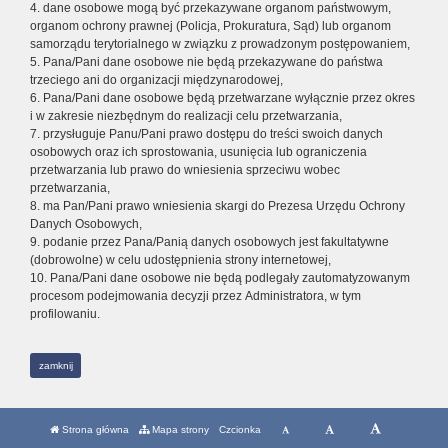
4. dane osobowe mogą być przekazywane organom państwowym,
organom ochrony prawnej (Policja, Prokuratura, Sąd) lub organom
samorządu terytorialnego w związku z prowadzonym postępowaniem,
5. Pana/Pani dane osobowe nie będą przekazywane do państwa
trzeciego ani do organizacji międzynarodowej,
6. Pana/Pani dane osobowe będą przetwarzane wyłącznie przez okres
i w zakresie niezbędnym do realizacji celu przetwarzania,
7. przysługuje Panu/Pani prawo dostępu do treści swoich danych
osobowych oraz ich sprostowania, usunięcia lub ograniczenia
przetwarzania lub prawo do wniesienia sprzeciwu wobec
przetwarzania,
8. ma Pan/Pani prawo wniesienia skargi do Prezesa Urzędu Ochrony
Danych Osobowych,
9. podanie przez Pana/Panią danych osobowych jest fakultatywne
(dobrowolne) w celu udostępnienia strony internetowej,
10. Pana/Pani dane osobowe nie będą podlegały zautomatyzowanym
procesom podejmowania decyzji przez Administratora, w tym
profilowaniu.
zamknij
Strona główna
Mapa strony
Czcionka