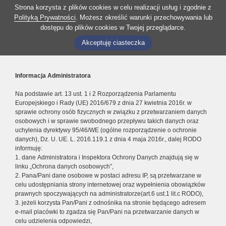
Strona korzysta z plików cookies w celu realizacji usług i zgodnie z
Polityką Prywatności
. Możesz określić warunki przechowywania lub
dostępu do plików cookies w Twojej przeglądarce.
Akceptuję ciasteczka
Informacja Administratora
Na podstawie art. 13 ust. 1 i 2 Rozporządzenia Parlamentu
Europejskiego i Rady (UE) 2016/679 z dnia 27 kwietnia 2016r. w
sprawie ochrony osób fizycznych w związku z przetwarzaniem danych
osobowych i w sprawie swobodnego przepływu takich danych oraz
uchylenia dyrektywy 95/46/WE (ogólne rozporządzenie o ochronie
danych), Dz. U. UE. L. 2016.119.1 z dnia 4 maja 2016r., dalej RODO
informuję:
1. dane Administratora i Inspektora Ochrony Danych znajdują się w
linku „Ochrona danych osobowych”,
2. Pana/Pani dane osobowe w postaci adresu IP, są przetwarzane w
celu udostępniania strony internetowej oraz wypełnienia obowiązków
prawnych spoczywających na administratorze(art.6 ust.1 lit.c RODO),
3. jeżeli korzysta Pan/Pani z odnośnika na stronie będącego adresem
e-mail placówki to zgadza się Pan/Pani na przetwarzanie danych w
celu udzielenia odpowiedzi,