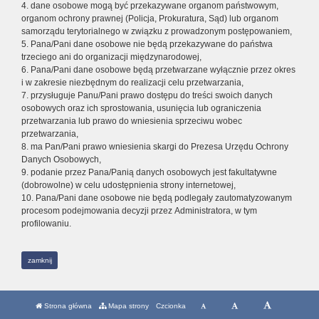
4. dane osobowe mogą być przekazywane organom państwowym,
organom ochrony prawnej (Policja, Prokuratura, Sąd) lub organom
samorządu terytorialnego w związku z prowadzonym postępowaniem,
5. Pana/Pani dane osobowe nie będą przekazywane do państwa
trzeciego ani do organizacji międzynarodowej,
6. Pana/Pani dane osobowe będą przetwarzane wyłącznie przez okres
i w zakresie niezbędnym do realizacji celu przetwarzania,
7. przysługuje Panu/Pani prawo dostępu do treści swoich danych
osobowych oraz ich sprostowania, usunięcia lub ograniczenia
przetwarzania lub prawo do wniesienia sprzeciwu wobec
przetwarzania,
8. ma Pan/Pani prawo wniesienia skargi do Prezesa Urzędu Ochrony
Danych Osobowych,
9. podanie przez Pana/Panią danych osobowych jest fakultatywne
(dobrowolne) w celu udostępnienia strony internetowej,
10. Pana/Pani dane osobowe nie będą podlegały zautomatyzowanym
procesom podejmowania decyzji przez Administratora, w tym
profilowaniu.
zamknij
Strona główna
Mapa strony
Czcionka