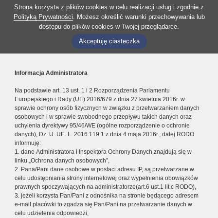
Strona korzysta z plików cookies w celu realizacji usług i zgodnie z
Polityką Prywatności
. Możesz określić warunki przechowywania lub
dostępu do plików cookies w Twojej przeglądarce.
Akceptuję ciasteczka
Informacja Administratora
Na podstawie art. 13 ust. 1 i 2 Rozporządzenia Parlamentu
Europejskiego i Rady (UE) 2016/679 z dnia 27 kwietnia 2016r. w
sprawie ochrony osób fizycznych w związku z przetwarzaniem danych
osobowych i w sprawie swobodnego przepływu takich danych oraz
uchylenia dyrektywy 95/46/WE (ogólne rozporządzenie o ochronie
danych), Dz. U. UE. L. 2016.119.1 z dnia 4 maja 2016r., dalej RODO
informuję:
1. dane Administratora i Inspektora Ochrony Danych znajdują się w
linku „Ochrona danych osobowych”,
2. Pana/Pani dane osobowe w postaci adresu IP, są przetwarzane w
celu udostępniania strony internetowej oraz wypełnienia obowiązków
prawnych spoczywających na administratorze(art.6 ust.1 lit.c RODO),
3. jeżeli korzysta Pan/Pani z odnośnika na stronie będącego adresem
e-mail placówki to zgadza się Pan/Pani na przetwarzanie danych w
celu udzielenia odpowiedzi,