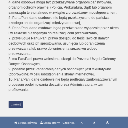
4. dane osobowe mogą być przekazywane organom państwowym,
organom ochrony prawnej (Policja, Prokuratura, Sąd) lub organom
samorządu terytorialnego w związku z prowadzonym postępowaniem,
5. Pana/Pani dane osobowe nie będą przekazywane do państwa
trzeciego ani do organizacji międzynarodowej,
6. Pana/Pani dane osobowe będą przetwarzane wyłącznie przez okres
i w zakresie niezbędnym do realizacji celu przetwarzania,
7. przysługuje Panu/Pani prawo dostępu do treści swoich danych
osobowych oraz ich sprostowania, usunięcia lub ograniczenia
przetwarzania lub prawo do wniesienia sprzeciwu wobec
przetwarzania,
8. ma Pan/Pani prawo wniesienia skargi do Prezesa Urzędu Ochrony
Danych Osobowych,
9. podanie przez Pana/Panią danych osobowych jest fakultatywne
(dobrowolne) w celu udostępnienia strony internetowej,
10. Pana/Pani dane osobowe nie będą podlegały zautomatyzowanym
procesom podejmowania decyzji przez Administratora, w tym
profilowaniu.
zamknij
Strona główna
Mapa strony
Czcionka