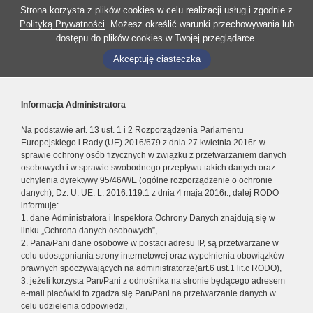
Strona korzysta z plików cookies w celu realizacji usług i zgodnie z
Polityką Prywatności
. Możesz określić warunki przechowywania lub
dostępu do plików cookies w Twojej przeglądarce.
Akceptuję ciasteczka
Informacja Administratora
Na podstawie art. 13 ust. 1 i 2 Rozporządzenia Parlamentu
Europejskiego i Rady (UE) 2016/679 z dnia 27 kwietnia 2016r. w
sprawie ochrony osób fizycznych w związku z przetwarzaniem danych
osobowych i w sprawie swobodnego przepływu takich danych oraz
uchylenia dyrektywy 95/46/WE (ogólne rozporządzenie o ochronie
danych), Dz. U. UE. L. 2016.119.1 z dnia 4 maja 2016r., dalej RODO
informuję:
1. dane Administratora i Inspektora Ochrony Danych znajdują się w
linku „Ochrona danych osobowych”,
2. Pana/Pani dane osobowe w postaci adresu IP, są przetwarzane w
celu udostępniania strony internetowej oraz wypełnienia obowiązków
prawnych spoczywających na administratorze(art.6 ust.1 lit.c RODO),
3. jeżeli korzysta Pan/Pani z odnośnika na stronie będącego adresem
e-mail placówki to zgadza się Pan/Pani na przetwarzanie danych w
celu udzielenia odpowiedzi,