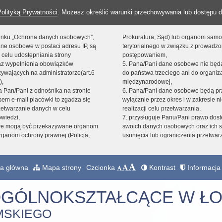
Polityką Prywatności
. Możesz określić warunki przechowywania lub dostępu d
 linku „Ochrona danych osobowych”,
Prokuratura, Sąd) lub organom sam
ne osobowe w postaci adresu IP, są
terytorialnego w związku z prowadz
 celu udostępniania strony
postępowaniem,
raz wypełnienia obowiązków
5. Pana/Pani dane osobowe nie bę
ywających na administratorze(art.6
do państwa trzeciego ani do organiza
),
międzynarodowej,
sta Pan/Pani z odnośnika na stronie
6. Pana/Pani dane osobowe będą pr
em e-mail placówki to zgadza się
wyłącznie przez okres i w zakresie 
zetwarzanie danych w celu
realizacji celu przetwarzania,
owiedzi,
7. przysługuje Panu/Pani prawo dost
we mogą być przekazywane organom
swoich danych osobowych oraz ich s
ganom ochrony prawnej (Policja,
usunięcia lub ograniczenia przetwar
a główna
Mapa strony
Czcionka
Kontrast
Informacja 
OGÓLNOKSZTAŁCĄCE W ŁO
MSKIEGO