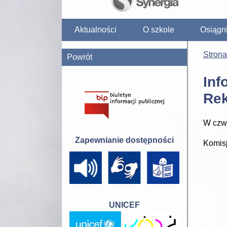
Aktualności
O szkole
Osiągn
Stron
Powrót
Inf
Rek
W czwa
Zapewnianie dostępności
Komis
UNICEF