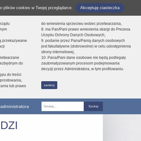
o plików cookies w Twojej przeglądarce.
Akceptuję ciasteczka
orządu
do wniesienia sprzeciwu wobec przetwarzania,
onym
8. ma Pan/Pani prawo wniesienia skargi do Prezesa
Urzędu Ochrony Danych Osobowych,
dą przekazywane
9. podanie przez Pana/Panią danych osobowych
cji
jest fakultatywne (dobrowolne) w celu udostępnienia
strony internetowej,
zetwarzane
10. Pana/Pani dane osobowe nie będą podlegały
niezbędnym do
zautomatyzowanym procesom podejmowania
decyzji przez Administratora, w tym profilowaniu.
ępu do treści
prostowania,
zamknij
zania lub prawo
administratora
Fraza
DZI