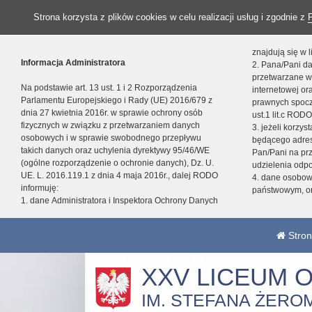
Strona korzysta z plików cookies w celu realizacji usług i zgodnie z
znajdują się w
Informacja Administratora
2. Pana/Pani da
przetwarzane w
Na podstawie art. 13 ust. 1 i 2 Rozporządzenia
internetowej o
Parlamentu Europejskiego i Rady (UE) 2016/679 z
prawnych spocz
dnia 27 kwietnia 2016r. w sprawie ochrony osób
ust.1 lit.c RODO
fizycznych w związku z przetwarzaniem danych
3. jeżeli korzy
osobowych i w sprawie swobodnego przepływu
będącego adres
takich danych oraz uchylenia dyrektywy 95/46/WE
Pan/Pani na pr
(ogólne rozporządzenie o ochronie danych), Dz. U.
udzielenia odp
UE. L. 2016.119.1 z dnia 4 maja 2016r., dalej RODO
4. dane osobo
informuję:
państwowym, or
1. dane Administratora i Inspektora Ochrony Danych
Stron
XXV LICEUM 
IM. STEFANA ŻERO