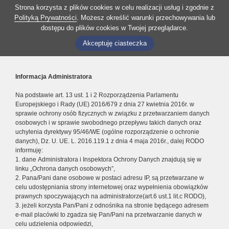
Strona korzysta z plików cookies w celu realizacji usług i zgodnie z
Polityką Prywatności
. Możesz określić warunki przechowywania lub
dostępu do plików cookies w Twojej przeglądarce.
Akceptuję ciasteczka
Informacja Administratora
Na podstawie art. 13 ust. 1 i 2 Rozporządzenia Parlamentu
Europejskiego i Rady (UE) 2016/679 z dnia 27 kwietnia 2016r. w
sprawie ochrony osób fizycznych w związku z przetwarzaniem danych
osobowych i w sprawie swobodnego przepływu takich danych oraz
uchylenia dyrektywy 95/46/WE (ogólne rozporządzenie o ochronie
danych), Dz. U. UE. L. 2016.119.1 z dnia 4 maja 2016r., dalej RODO
informuję:
1. dane Administratora i Inspektora Ochrony Danych znajdują się w
linku „Ochrona danych osobowych”,
2. Pana/Pani dane osobowe w postaci adresu IP, są przetwarzane w
celu udostępniania strony internetowej oraz wypełnienia obowiązków
prawnych spoczywających na administratorze(art.6 ust.1 lit.c RODO),
3. jeżeli korzysta Pan/Pani z odnośnika na stronie będącego adresem
e-mail placówki to zgadza się Pan/Pani na przetwarzanie danych w
celu udzielenia odpowiedzi,