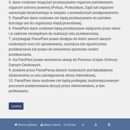
4. dane osobowe mogą być przekazywane organom państwowym,
organom ochrony prawnej (Policja, Prokuratura, Sąd) lub organom
samorządu terytorialnego w związku z prowadzonym postępowaniem,
5. Pana/Pani dane osobowe nie będą przekazywane do państwa
trzeciego ani do organizacji międzynarodowej,
6. Pana/Pani dane osobowe będą przetwarzane wyłącznie przez okres
i w zakresie niezbędnym do realizacji celu przetwarzania,
7. przysługuje Panu/Pani prawo dostępu do treści swoich danych
osobowych oraz ich sprostowania, usunięcia lub ograniczenia
przetwarzania lub prawo do wniesienia sprzeciwu wobec
przetwarzania,
8. ma Pan/Pani prawo wniesienia skargi do Prezesa Urzędu Ochrony
Danych Osobowych,
9. podanie przez Pana/Panią danych osobowych jest fakultatywne
(dobrowolne) w celu udostępnienia strony internetowej,
10. Pana/Pani dane osobowe nie będą podlegały zautomatyzowanym
procesom podejmowania decyzji przez Administratora, w tym
profilowaniu.
zamknij
Strona główna
Mapa strony
Czcionka