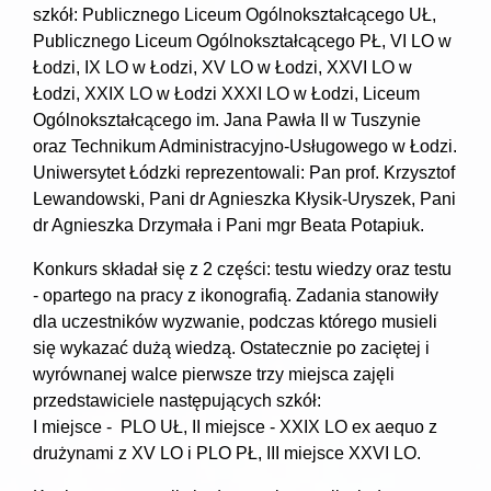
szkół: Publicznego Liceum Ogólnokształcącego UŁ,
Publicznego Liceum Ogólnokształcącego PŁ, VI LO w
Łodzi, IX LO w Łodzi, XV LO w Łodzi, XXVI LO w
Łodzi, XXIX LO w Łodzi XXXI LO w Łodzi, Liceum
Ogólnokształcącego im. Jana Pawła II w Tuszynie
oraz Technikum Administracyjno-Usługowego w Łodzi.
Uniwersytet Łódzki reprezentowali: Pan prof. Krzysztof
Lewandowski, Pani dr Agnieszka Kłysik-Uryszek, Pani
dr Agnieszka Drzymała i Pani mgr Beata Potapiuk.
Konkurs składał się z 2 części: testu wiedzy oraz testu
- opartego na pracy z ikonografią. Zadania stanowiły
dla uczestników wyzwanie, podczas którego musieli
się wykazać dużą wiedzą. Ostatecznie po zaciętej i
wyrównanej walce pierwsze trzy miejsca zajęli
przedstawiciele następujących szkół:
I miejsce - PLO UŁ, II miejsce - XXIX LO ex aequo z
drużynami z XV LO i PLO PŁ, III miejsce XXVI LO.