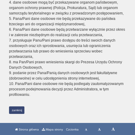
4. dane osobowe mogą być przekazywane organom państwowym,
organom ochrony prawnej (Policja, Prokuratura, Sąd) lub organom
samorządu terytorialnego w związku z prowadzonym postępowaniem,
5. Pana/Pani dane osobowe nie będą przekazywane do państwa
trzeciego ani do organizacji międzynarodowej,
6. Pana/Pani dane osobowe będą przetwarzane wyłącznie przez okres
i w zakresie niezbędnym do realizacji celu przetwarzania,
7. przysługuje Panu/Pani prawo dostępu do treści swoich danych
osobowych oraz ich sprostowania, usunięcia lub ograniczenia
przetwarzania lub prawo do wniesienia sprzeciwu wobec
przetwarzania,
8. ma Pan/Pani prawo wniesienia skargi do Prezesa Urzędu Ochrony
Danych Osobowych,
9. podanie przez Pana/Panią danych osobowych jest fakultatywne
(dobrowolne) w celu udostępnienia strony internetowej,
10. Pana/Pani dane osobowe nie będą podlegały zautomatyzowanym
procesom podejmowania decyzji przez Administratora, w tym
profilowaniu.
zamknij
Strona główna
Mapa strony
Czcionka