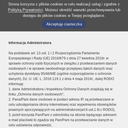
Strona korzysta z plików cookies w celu realizacji usług i zgodnie z
Polityką Prywatności
. Możesz określić warunki przechowywania lub
dostępu do plików cookies w Twojej przeglądarce.
Akceptuję ciasteczka
Informacja Administratora
Na podstawie art. 13 ust. 1 i 2 Rozporządzenia Parlamentu
Europejskiego i Rady (UE) 2016/679 z dnia 27 kwietnia 2016r. w
sprawie ochrony osób fizycznych w związku z przetwarzaniem danych
osobowych i w sprawie swobodnego przepływu takich danych oraz
uchylenia dyrektywy 95/46/WE (ogólne rozporządzenie o ochronie
danych), Dz. U. UE. L. 2016.119.1 z dnia 4 maja 2016r., dalej RODO
informuję:
1. dane Administratora i Inspektora Ochrony Danych znajdują się w
linku „Ochrona danych osobowych”,
2. Pana/Pani dane osobowe w postaci adresu IP, są przetwarzane w
celu udostępniania strony internetowej oraz wypełnienia obowiązków
prawnych spoczywających na administratorze(art.6 ust.1 lit.c RODO),
3. jeżeli korzysta Pan/Pani z odnośnika na stronie będącego adresem
e-mail placówki to zgadza się Pan/Pani na przetwarzanie danych w
celu udzielenia odpowiedzi,