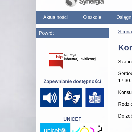
Aktualności
O szkole
Osiągn
Stron
Powrót
Kon
Szano
Serdec
17.30.
Zapewnianie dostępności
Konsul
Rodzic
Do zo
UNICEF