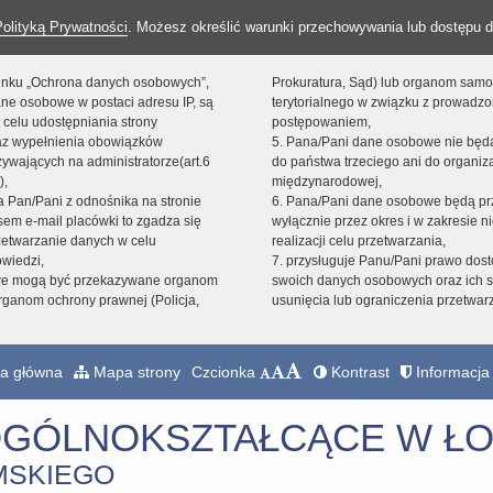
Polityką Prywatności
. Możesz określić warunki przechowywania lub dostępu d
 linku „Ochrona danych osobowych”,
Prokuratura, Sąd) lub organom sam
ne osobowe w postaci adresu IP, są
terytorialnego w związku z prowadz
 celu udostępniania strony
postępowaniem,
raz wypełnienia obowiązków
5. Pana/Pani dane osobowe nie bę
ywających na administratorze(art.6
do państwa trzeciego ani do organiza
),
międzynarodowej,
sta Pan/Pani z odnośnika na stronie
6. Pana/Pani dane osobowe będą pr
em e-mail placówki to zgadza się
wyłącznie przez okres i w zakresie 
zetwarzanie danych w celu
realizacji celu przetwarzania,
owiedzi,
7. przysługuje Panu/Pani prawo dost
we mogą być przekazywane organom
swoich danych osobowych oraz ich s
ganom ochrony prawnej (Policja,
usunięcia lub ograniczenia przetwar
a główna
Mapa strony
Czcionka
Kontrast
Informacja 
OGÓLNOKSZTAŁCĄCE W ŁO
MSKIEGO