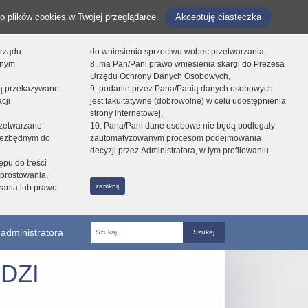
o plików cookies w Twojej przeglądarce.
Akceptuję ciasteczka
orządu
do wniesienia sprzeciwu wobec przetwarzania,
onym
8. ma Pan/Pani prawo wniesienia skargi do Prezesa
Urzędu Ochrony Danych Osobowych,
dą przekazywane
9. podanie przez Pana/Panią danych osobowych
cji
jest fakultatywne (dobrowolne) w celu udostępnienia
strony internetowej,
zetwarzane
10. Pana/Pani dane osobowe nie będą podlegały
niezbędnym do
zautomatyzowanym procesom podejmowania
decyzji przez Administratora, w tym profilowaniu.
ępu do treści
prostowania,
zamknij
zania lub prawo
administratora
Fraza
DZI