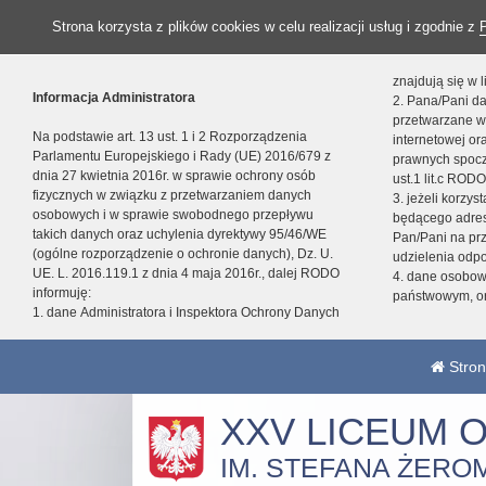
Strona korzysta z plików cookies w celu realizacji usług i zgodnie z
znajdują się w
Informacja Administratora
2. Pana/Pani da
przetwarzane w
Na podstawie art. 13 ust. 1 i 2 Rozporządzenia
internetowej o
Parlamentu Europejskiego i Rady (UE) 2016/679 z
prawnych spocz
dnia 27 kwietnia 2016r. w sprawie ochrony osób
ust.1 lit.c RODO
fizycznych w związku z przetwarzaniem danych
3. jeżeli korzy
osobowych i w sprawie swobodnego przepływu
będącego adres
takich danych oraz uchylenia dyrektywy 95/46/WE
Pan/Pani na pr
(ogólne rozporządzenie o ochronie danych), Dz. U.
udzielenia odp
UE. L. 2016.119.1 z dnia 4 maja 2016r., dalej RODO
4. dane osobo
informuję:
państwowym, or
1. dane Administratora i Inspektora Ochrony Danych
Stron
XXV LICEUM 
IM. STEFANA ŻERO