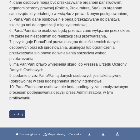
4. dane osobowe mogą być przekazywane organom państwowym,
organom ochrony prawnej (Policja, Prokuratura, Sąd) lub organom
samorządu terytorialnego w związku z prowadzonym postępowaniem,
5. Pana/Pani dane osobowe nie będą przekazywane do państwa
trzeciego ani do organizacji międzynarodowej,
6. Pana/Pani dane osobowe będą przetwarzane wyłącznie przez okres
i w zakresie niezbędnym do realizacji celu przetwarzania,
7. przysługuje Panu/Pani prawo dostępu do treści swoich danych
osobowych oraz ich sprostowania, usunięcia lub ograniczenia
przetwarzania lub prawo do wniesienia sprzeciwu wobec
przetwarzania,
8. ma Pan/Pani prawo wniesienia skargi do Prezesa Urzędu Ochrony
Danych Osobowych,
9. podanie przez Pana/Panią danych osobowych jest fakultatywne
(dobrowolne) w celu udostępnienia strony internetowej,
10. Pana/Pani dane osobowe nie będą podlegały zautomatyzowanym
procesom podejmowania decyzji przez Administratora, w tym
profilowaniu.
zamknij
Strona główna
Mapa strony
Czcionka