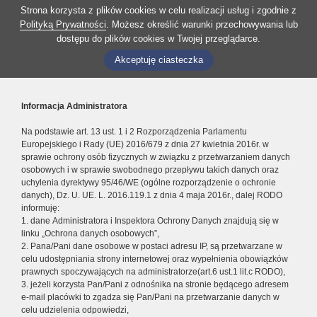
Strona korzysta z plików cookies w celu realizacji usług i zgodnie z
Polityką Prywatności
. Możesz określić warunki przechowywania lub
dostępu do plików cookies w Twojej przeglądarce.
Akceptuję ciasteczka
Informacja Administratora
Na podstawie art. 13 ust. 1 i 2 Rozporządzenia Parlamentu
Europejskiego i Rady (UE) 2016/679 z dnia 27 kwietnia 2016r. w
sprawie ochrony osób fizycznych w związku z przetwarzaniem danych
osobowych i w sprawie swobodnego przepływu takich danych oraz
uchylenia dyrektywy 95/46/WE (ogólne rozporządzenie o ochronie
danych), Dz. U. UE. L. 2016.119.1 z dnia 4 maja 2016r., dalej RODO
informuję:
1. dane Administratora i Inspektora Ochrony Danych znajdują się w
linku „Ochrona danych osobowych”,
2. Pana/Pani dane osobowe w postaci adresu IP, są przetwarzane w
celu udostępniania strony internetowej oraz wypełnienia obowiązków
prawnych spoczywających na administratorze(art.6 ust.1 lit.c RODO),
3. jeżeli korzysta Pan/Pani z odnośnika na stronie będącego adresem
e-mail placówki to zgadza się Pan/Pani na przetwarzanie danych w
celu udzielenia odpowiedzi,