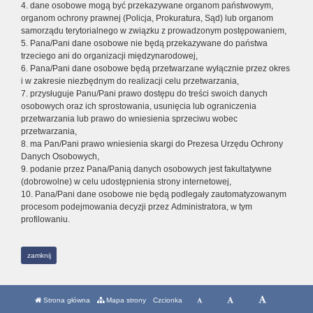
4. dane osobowe mogą być przekazywane organom państwowym,
organom ochrony prawnej (Policja, Prokuratura, Sąd) lub organom
samorządu terytorialnego w związku z prowadzonym postępowaniem,
5. Pana/Pani dane osobowe nie będą przekazywane do państwa
trzeciego ani do organizacji międzynarodowej,
6. Pana/Pani dane osobowe będą przetwarzane wyłącznie przez okres
i w zakresie niezbędnym do realizacji celu przetwarzania,
7. przysługuje Panu/Pani prawo dostępu do treści swoich danych
osobowych oraz ich sprostowania, usunięcia lub ograniczenia
przetwarzania lub prawo do wniesienia sprzeciwu wobec
przetwarzania,
8. ma Pan/Pani prawo wniesienia skargi do Prezesa Urzędu Ochrony
Danych Osobowych,
9. podanie przez Pana/Panią danych osobowych jest fakultatywne
(dobrowolne) w celu udostępnienia strony internetowej,
10. Pana/Pani dane osobowe nie będą podlegały zautomatyzowanym
procesom podejmowania decyzji przez Administratora, w tym
profilowaniu.
zamknij
Strona główna
Mapa strony
Czcionka