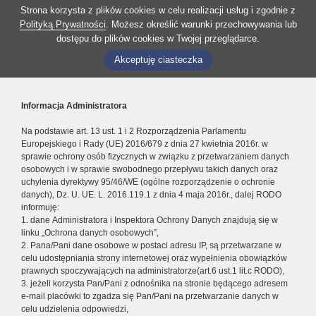
Strona korzysta z plików cookies w celu realizacji usług i zgodnie z
Polityką Prywatności
. Możesz określić warunki przechowywania lub
dostępu do plików cookies w Twojej przeglądarce.
Akceptuję ciasteczka
Informacja Administratora
Na podstawie art. 13 ust. 1 i 2 Rozporządzenia Parlamentu
Europejskiego i Rady (UE) 2016/679 z dnia 27 kwietnia 2016r. w
sprawie ochrony osób fizycznych w związku z przetwarzaniem danych
osobowych i w sprawie swobodnego przepływu takich danych oraz
uchylenia dyrektywy 95/46/WE (ogólne rozporządzenie o ochronie
danych), Dz. U. UE. L. 2016.119.1 z dnia 4 maja 2016r., dalej RODO
informuję:
1. dane Administratora i Inspektora Ochrony Danych znajdują się w
linku „Ochrona danych osobowych”,
2. Pana/Pani dane osobowe w postaci adresu IP, są przetwarzane w
celu udostępniania strony internetowej oraz wypełnienia obowiązków
prawnych spoczywających na administratorze(art.6 ust.1 lit.c RODO),
3. jeżeli korzysta Pan/Pani z odnośnika na stronie będącego adresem
e-mail placówki to zgadza się Pan/Pani na przetwarzanie danych w
celu udzielenia odpowiedzi,