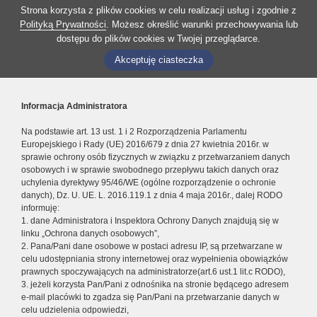
Strona korzysta z plików cookies w celu realizacji usług i zgodnie z
Polityką Prywatności
. Możesz określić warunki przechowywania lub
dostępu do plików cookies w Twojej przeglądarce.
Akceptuję ciasteczka
Informacja Administratora
Na podstawie art. 13 ust. 1 i 2 Rozporządzenia Parlamentu
Europejskiego i Rady (UE) 2016/679 z dnia 27 kwietnia 2016r. w
sprawie ochrony osób fizycznych w związku z przetwarzaniem danych
osobowych i w sprawie swobodnego przepływu takich danych oraz
uchylenia dyrektywy 95/46/WE (ogólne rozporządzenie o ochronie
danych), Dz. U. UE. L. 2016.119.1 z dnia 4 maja 2016r., dalej RODO
informuję:
1. dane Administratora i Inspektora Ochrony Danych znajdują się w
linku „Ochrona danych osobowych”,
2. Pana/Pani dane osobowe w postaci adresu IP, są przetwarzane w
celu udostępniania strony internetowej oraz wypełnienia obowiązków
prawnych spoczywających na administratorze(art.6 ust.1 lit.c RODO),
3. jeżeli korzysta Pan/Pani z odnośnika na stronie będącego adresem
e-mail placówki to zgadza się Pan/Pani na przetwarzanie danych w
celu udzielenia odpowiedzi,