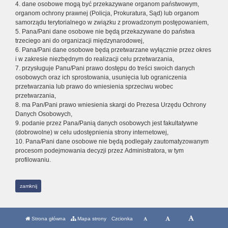
4. dane osobowe mogą być przekazywane organom państwowym,
organom ochrony prawnej (Policja, Prokuratura, Sąd) lub organom
samorządu terytorialnego w związku z prowadzonym postępowaniem,
5. Pana/Pani dane osobowe nie będą przekazywane do państwa
trzeciego ani do organizacji międzynarodowej,
6. Pana/Pani dane osobowe będą przetwarzane wyłącznie przez okres
i w zakresie niezbędnym do realizacji celu przetwarzania,
7. przysługuje Panu/Pani prawo dostępu do treści swoich danych
osobowych oraz ich sprostowania, usunięcia lub ograniczenia
przetwarzania lub prawo do wniesienia sprzeciwu wobec
przetwarzania,
8. ma Pan/Pani prawo wniesienia skargi do Prezesa Urzędu Ochrony
Danych Osobowych,
9. podanie przez Pana/Panią danych osobowych jest fakultatywne
(dobrowolne) w celu udostępnienia strony internetowej,
10. Pana/Pani dane osobowe nie będą podlegały zautomatyzowanym
procesom podejmowania decyzji przez Administratora, w tym
profilowaniu.
zamknij
Strona główna
Mapa strony
Czcionka