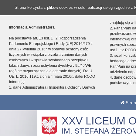
Strona korzysta z plików cookies w celu realizacji usług i zgodnie z
znajdują się w
Informacja Administratora
2. Pana/Pani da
przetwarzane w
Na podstawie art. 13 ust. 1 i 2 Rozporządzenia
internetowej o
Parlamentu Europejskiego i Rady (UE) 2016/679 z
prawnych spocz
dnia 27 kwietnia 2016r. w sprawie ochrony osób
ust.1 lit.c RODO
fizycznych w związku z przetwarzaniem danych
3. jeżeli korzy
osobowych i w sprawie swobodnego przepływu
będącego adres
takich danych oraz uchylenia dyrektywy 95/46/WE
Pan/Pani na pr
(ogólne rozporządzenie o ochronie danych), Dz. U.
udzielenia odp
UE. L. 2016.119.1 z dnia 4 maja 2016r., dalej RODO
4. dane osobo
informuję:
państwowym, or
1. dane Administratora i Inspektora Ochrony Danych
Stron
XXV LICEUM 
IM. STEFANA ŻERO