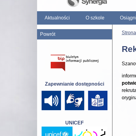
Aktualności
O szkole
Osiągn
Stron
Powrót
Rek
Szano
inform
potwi
Zapewnianie dostępności
rekrut
orygin
UNICEF