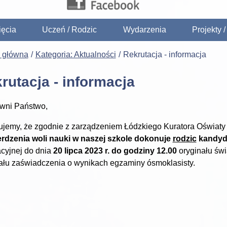
ięcia
Uczeń / Rodzic
Wydarzenia
Projekty 
a główna
Kategoria: Aktualności
Rekrutacja - informacja
rutacja - informacja
wni Państwo,
ujemy, że zgodnie z zarządzeniem Łódzkiego Kuratora Oświaty nr
erdzenia woli nauki w naszej szkole dokonuje
rodzic
kandyd
acyjnej do dnia
20 lipca 2023 r. do godziny 12.00
oryginału św
ału zaświadczenia o wynikach egzaminy ósmoklasisty.