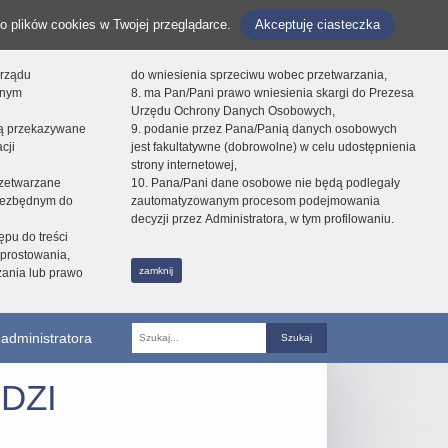
o plików cookies w Twojej przeglądarce.
Akceptuję ciasteczka
orządu
do wniesienia sprzeciwu wobec przetwarzania,
onym
8. ma Pan/Pani prawo wniesienia skargi do Prezesa
Urzędu Ochrony Danych Osobowych,
dą przekazywane
9. podanie przez Pana/Panią danych osobowych
cji
jest fakultatywne (dobrowolne) w celu udostępnienia
strony internetowej,
zetwarzane
10. Pana/Pani dane osobowe nie będą podlegały
niezbędnym do
zautomatyzowanym procesom podejmowania
decyzji przez Administratora, w tym profilowaniu.
ępu do treści
prostowania,
zamknij
zania lub prawo
administratora
Fraza
DZI