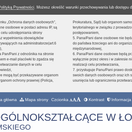
Polityką Prywatności
. Możesz określić warunki przechowywania lub dostępu d
 linku „Ochrona danych osobowych”,
Prokuratura, Sąd) lub organom sam
ne osobowe w postaci adresu IP, są
terytorialnego w związku z prowadz
 celu udostępniania strony
postępowaniem,
raz wypełnienia obowiązków
5. Pana/Pani dane osobowe nie bę
ywających na administratorze(art.6
do państwa trzeciego ani do organiza
),
międzynarodowej,
sta Pan/Pani z odnośnika na stronie
6. Pana/Pani dane osobowe będą pr
em e-mail placówki to zgadza się
wyłącznie przez okres i w zakresie 
zetwarzanie danych w celu
realizacji celu przetwarzania,
owiedzi,
7. przysługuje Panu/Pani prawo dost
we mogą być przekazywane organom
swoich danych osobowych oraz ich s
ganom ochrony prawnej (Policja,
usunięcia lub ograniczenia przetwar
a główna
Mapa strony
Czcionka
Kontrast
Informacja 
OGÓLNOKSZTAŁCĄCE W ŁO
MSKIEGO