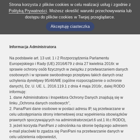
Strona korzysta z plików cookies w celu realizacji usług i zgodnie z
Polityką Prywatności
. Możesz określić warunki przechowywania lub
dostępu do plików cookies w Twojej przeglądarce.
Akceptuję ciasteczka
Informacja Administratora
Na podstawie art. 13 ust. 1 i 2 Rozporządzenia Parlamentu
Europejskiego i Rady (UE) 2016/679 z dnia 27 kwietnia 2016r. w
sprawie ochrony osób fizycznych w związku z przetwarzaniem danych
osobowych i w sprawie swobodnego przepływu takich danych oraz
uchylenia dyrektywy 95/46/WE (ogólne rozporządzenie o ochronie
danych), Dz. U. UE. L. 2016.119.1 z dnia 4 maja 2016r., dalej RODO
informuję:
1. dane Administratora i Inspektora Ochrony Danych znajdują się w
linku „Ochrona danych osobowych”,
2. Pana/Pani dane osobowe w postaci adresu IP, są przetwarzane w
celu udostępniania strony internetowej oraz wypełnienia obowiązków
prawnych spoczywających na administratorze(art.6 ust.1 lit.c RODO),
3. jeżeli korzysta Pan/Pani z odnośnika na stronie będącego adresem
e-mail placówki to zgadza się Pan/Pani na przetwarzanie danych w
celu udzielenia odpowiedzi,