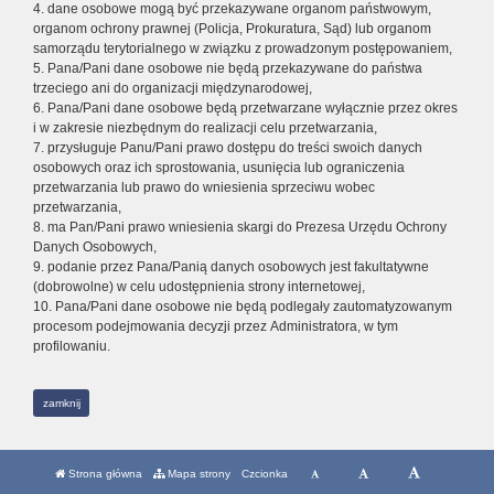
4. dane osobowe mogą być przekazywane organom państwowym,
organom ochrony prawnej (Policja, Prokuratura, Sąd) lub organom
samorządu terytorialnego w związku z prowadzonym postępowaniem,
5. Pana/Pani dane osobowe nie będą przekazywane do państwa
trzeciego ani do organizacji międzynarodowej,
6. Pana/Pani dane osobowe będą przetwarzane wyłącznie przez okres
i w zakresie niezbędnym do realizacji celu przetwarzania,
7. przysługuje Panu/Pani prawo dostępu do treści swoich danych
osobowych oraz ich sprostowania, usunięcia lub ograniczenia
przetwarzania lub prawo do wniesienia sprzeciwu wobec
przetwarzania,
8. ma Pan/Pani prawo wniesienia skargi do Prezesa Urzędu Ochrony
Danych Osobowych,
9. podanie przez Pana/Panią danych osobowych jest fakultatywne
(dobrowolne) w celu udostępnienia strony internetowej,
10. Pana/Pani dane osobowe nie będą podlegały zautomatyzowanym
procesom podejmowania decyzji przez Administratora, w tym
profilowaniu.
zamknij
Strona główna
Mapa strony
Czcionka