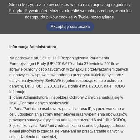
Strona korzysta z plików cookies w celu realizacji usług i zgodnie z
Polityką Prywatności
. Możesz określić warunki przechowywania lub
dostępu do plików cookies w Twojej przeglądarce.
Akceptuję ciasteczka
Informacja Administratora
Na podstawie art. 13 ust. 1 i 2 Rozporządzenia Parlamentu
Europejskiego i Rady (UE) 2016/679 z dnia 27 kwietnia 2016r. w
sprawie ochrony osób fizycznych w związku z przetwarzaniem danych
osobowych i w sprawie swobodnego przepływu takich danych oraz
uchylenia dyrektywy 95/46/WE (ogólne rozporządzenie o ochronie
danych), Dz. U. UE. L. 2016.119.1 z dnia 4 maja 2016r., dalej RODO
informuję:
1. dane Administratora i Inspektora Ochrony Danych znajdują się w
linku „Ochrona danych osobowych”,
2. Pana/Pani dane osobowe w postaci adresu IP, są przetwarzane w
celu udostępniania strony internetowej oraz wypełnienia obowiązków
prawnych spoczywających na administratorze(art.6 ust.1 lit.c RODO),
3. jeżeli korzysta Pan/Pani z odnośnika na stronie będącego adresem
e-mail placówki to zgadza się Pan/Pani na przetwarzanie danych w
celu udzielenia odpowiedzi,