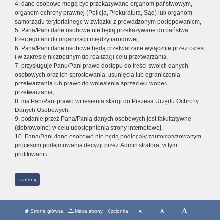
4. dane osobowe mogą być przekazywane organom państwowym,
organom ochrony prawnej (Policja, Prokuratura, Sąd) lub organom
samorządu terytorialnego w związku z prowadzonym postępowaniem,
5. Pana/Pani dane osobowe nie będą przekazywane do państwa
trzeciego ani do organizacji międzynarodowej,
6. Pana/Pani dane osobowe będą przetwarzane wyłącznie przez okres
i w zakresie niezbędnym do realizacji celu przetwarzania,
7. przysługuje Panu/Pani prawo dostępu do treści swoich danych
osobowych oraz ich sprostowania, usunięcia lub ograniczenia
przetwarzania lub prawo do wniesienia sprzeciwu wobec
przetwarzania,
8. ma Pan/Pani prawo wniesienia skargi do Prezesa Urzędu Ochrony
Danych Osobowych,
9. podanie przez Pana/Panią danych osobowych jest fakultatywne
(dobrowolne) w celu udostępnienia strony internetowej,
10. Pana/Pani dane osobowe nie będą podlegały zautomatyzowanym
procesom podejmowania decyzji przez Administratora, w tym
profilowaniu.
zamknij
Strona główna
Mapa strony
Czcionka