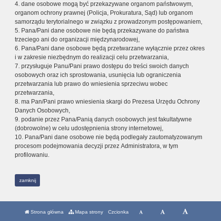
4. dane osobowe mogą być przekazywane organom państwowym,
organom ochrony prawnej (Policja, Prokuratura, Sąd) lub organom
samorządu terytorialnego w związku z prowadzonym postępowaniem,
5. Pana/Pani dane osobowe nie będą przekazywane do państwa
trzeciego ani do organizacji międzynarodowej,
6. Pana/Pani dane osobowe będą przetwarzane wyłącznie przez okres
i w zakresie niezbędnym do realizacji celu przetwarzania,
7. przysługuje Panu/Pani prawo dostępu do treści swoich danych
osobowych oraz ich sprostowania, usunięcia lub ograniczenia
przetwarzania lub prawo do wniesienia sprzeciwu wobec
przetwarzania,
8. ma Pan/Pani prawo wniesienia skargi do Prezesa Urzędu Ochrony
Danych Osobowych,
9. podanie przez Pana/Panią danych osobowych jest fakultatywne
(dobrowolne) w celu udostępnienia strony internetowej,
10. Pana/Pani dane osobowe nie będą podlegały zautomatyzowanym
procesom podejmowania decyzji przez Administratora, w tym
profilowaniu.
zamknij
Strona główna
Mapa strony
Czcionka