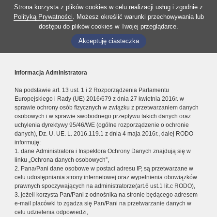
Strona korzysta z plików cookies w celu realizacji usług i zgodnie z
Polityką Prywatności
. Możesz określić warunki przechowywania lub
dostępu do plików cookies w Twojej przeglądarce.
Akceptuję ciasteczka
Informacja Administratora
Na podstawie art. 13 ust. 1 i 2 Rozporządzenia Parlamentu
Europejskiego i Rady (UE) 2016/679 z dnia 27 kwietnia 2016r. w
sprawie ochrony osób fizycznych w związku z przetwarzaniem danych
osobowych i w sprawie swobodnego przepływu takich danych oraz
uchylenia dyrektywy 95/46/WE (ogólne rozporządzenie o ochronie
danych), Dz. U. UE. L. 2016.119.1 z dnia 4 maja 2016r., dalej RODO
informuję:
1. dane Administratora i Inspektora Ochrony Danych znajdują się w
linku „Ochrona danych osobowych”,
2. Pana/Pani dane osobowe w postaci adresu IP, są przetwarzane w
celu udostępniania strony internetowej oraz wypełnienia obowiązków
prawnych spoczywających na administratorze(art.6 ust.1 lit.c RODO),
3. jeżeli korzysta Pan/Pani z odnośnika na stronie będącego adresem
e-mail placówki to zgadza się Pan/Pani na przetwarzanie danych w
celu udzielenia odpowiedzi,