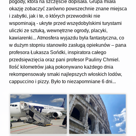
pogody, która na szczęście dopisała. Grupa miała
okazję zobaczyć zarówno powszechnie znane miejsca
i zabytki, jak i te, o których przewodniki nie
wspominają - ukryte przed wszędobylskimi turystami
uliczki ze sztuką, wewnętrzne ogrody, placyki,
kawiarenki... Atmosfera wyjazdu była fantastyczna, co
w dużym stopniu stanowiło zasługą opiekunów – pana
profesora Łukasza Sońdki, inspiratora całego
przedsięwzięcia oraz pani profesor Pauliny Chmiel.
Ilość kilometrów jaką pokonywano każdego dnia
rekompensowały smaki najlepszych włoskich lodów,
cappuccino i pizzy. Było to niezapomniane 6 dni...