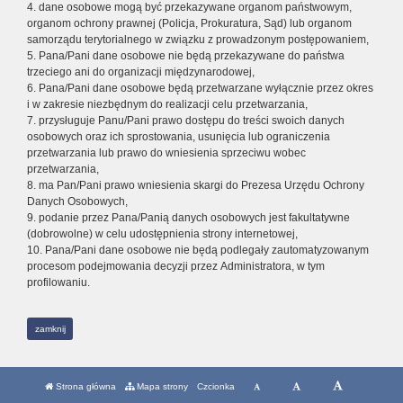
4. dane osobowe mogą być przekazywane organom państwowym,
organom ochrony prawnej (Policja, Prokuratura, Sąd) lub organom
samorządu terytorialnego w związku z prowadzonym postępowaniem,
5. Pana/Pani dane osobowe nie będą przekazywane do państwa
trzeciego ani do organizacji międzynarodowej,
6. Pana/Pani dane osobowe będą przetwarzane wyłącznie przez okres
i w zakresie niezbędnym do realizacji celu przetwarzania,
7. przysługuje Panu/Pani prawo dostępu do treści swoich danych
osobowych oraz ich sprostowania, usunięcia lub ograniczenia
przetwarzania lub prawo do wniesienia sprzeciwu wobec
przetwarzania,
8. ma Pan/Pani prawo wniesienia skargi do Prezesa Urzędu Ochrony
Danych Osobowych,
9. podanie przez Pana/Panią danych osobowych jest fakultatywne
(dobrowolne) w celu udostępnienia strony internetowej,
10. Pana/Pani dane osobowe nie będą podlegały zautomatyzowanym
procesom podejmowania decyzji przez Administratora, w tym
profilowaniu.
zamknij
Strona główna
Mapa strony
Czcionka