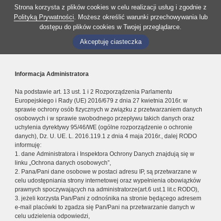
Strona korzysta z plików cookies w celu realizacji usług i zgodnie z
Polityką Prywatności
. Możesz określić warunki przechowywania lub
dostępu do plików cookies w Twojej przeglądarce.
Akceptuję ciasteczka
Informacja Administratora
Na podstawie art. 13 ust. 1 i 2 Rozporządzenia Parlamentu
Europejskiego i Rady (UE) 2016/679 z dnia 27 kwietnia 2016r. w
sprawie ochrony osób fizycznych w związku z przetwarzaniem danych
osobowych i w sprawie swobodnego przepływu takich danych oraz
uchylenia dyrektywy 95/46/WE (ogólne rozporządzenie o ochronie
danych), Dz. U. UE. L. 2016.119.1 z dnia 4 maja 2016r., dalej RODO
informuję:
1. dane Administratora i Inspektora Ochrony Danych znajdują się w
linku „Ochrona danych osobowych”,
2. Pana/Pani dane osobowe w postaci adresu IP, są przetwarzane w
celu udostępniania strony internetowej oraz wypełnienia obowiązków
prawnych spoczywających na administratorze(art.6 ust.1 lit.c RODO),
3. jeżeli korzysta Pan/Pani z odnośnika na stronie będącego adresem
e-mail placówki to zgadza się Pan/Pani na przetwarzanie danych w
celu udzielenia odpowiedzi,