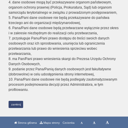
4. dane osobowe mogą być przekazywane organom państwowym,
organom ochrony prawnej (Policja, Prokuratura, Sąd) lub organom
samorządu terytorialnego w związku z prowadzonym postępowaniem,
5. Pana/Pani dane osobowe nie będą przekazywane do państwa
trzeciego ani do organizacji międzynarodowej,
6. Pana/Pani dane osobowe będą przetwarzane wyłącznie przez okres
i w zakresie niezbędnym do realizacji celu przetwarzania,
7. przysługuje Panu/Pani prawo dostępu do treści swoich danych
osobowych oraz ich sprostowania, usunięcia lub ograniczenia
przetwarzania lub prawo do wniesienia sprzeciwu wobec
przetwarzania,
8. ma Pan/Pani prawo wniesienia skargi do Prezesa Urzędu Ochrony
Danych Osobowych,
9. podanie przez Pana/Panią danych osobowych jest fakultatywne
(dobrowolne) w celu udostępnienia strony internetowej,
10. Pana/Pani dane osobowe nie będą podlegały zautomatyzowanym
procesom podejmowania decyzji przez Administratora, w tym
profilowaniu.
zamknij
Strona główna
Mapa strony
Czcionka