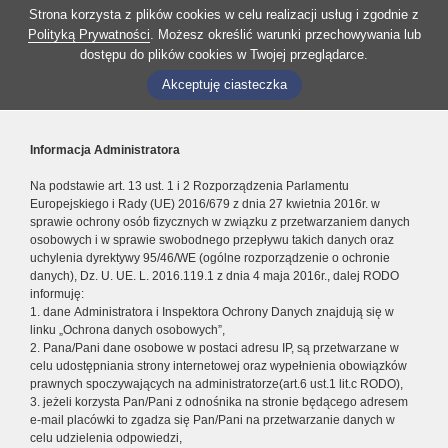
Strona korzysta z plików cookies w celu realizacji usług i zgodnie z
Polityką Prywatności
. Możesz określić warunki przechowywania lub
dostępu do plików cookies w Twojej przeglądarce.
Akceptuję ciasteczka
Informacja Administratora
Na podstawie art. 13 ust. 1 i 2 Rozporządzenia Parlamentu
Europejskiego i Rady (UE) 2016/679 z dnia 27 kwietnia 2016r. w
sprawie ochrony osób fizycznych w związku z przetwarzaniem danych
osobowych i w sprawie swobodnego przepływu takich danych oraz
uchylenia dyrektywy 95/46/WE (ogólne rozporządzenie o ochronie
danych), Dz. U. UE. L. 2016.119.1 z dnia 4 maja 2016r., dalej RODO
informuję:
1. dane Administratora i Inspektora Ochrony Danych znajdują się w
linku „Ochrona danych osobowych”,
2. Pana/Pani dane osobowe w postaci adresu IP, są przetwarzane w
celu udostępniania strony internetowej oraz wypełnienia obowiązków
prawnych spoczywających na administratorze(art.6 ust.1 lit.c RODO),
3. jeżeli korzysta Pan/Pani z odnośnika na stronie będącego adresem
e-mail placówki to zgadza się Pan/Pani na przetwarzanie danych w
celu udzielenia odpowiedzi,