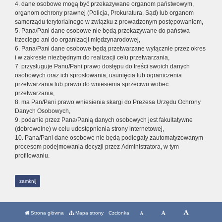
4. dane osobowe mogą być przekazywane organom państwowym,
organom ochrony prawnej (Policja, Prokuratura, Sąd) lub organom
samorządu terytorialnego w związku z prowadzonym postępowaniem,
5. Pana/Pani dane osobowe nie będą przekazywane do państwa
trzeciego ani do organizacji międzynarodowej,
6. Pana/Pani dane osobowe będą przetwarzane wyłącznie przez okres
i w zakresie niezbędnym do realizacji celu przetwarzania,
7. przysługuje Panu/Pani prawo dostępu do treści swoich danych
osobowych oraz ich sprostowania, usunięcia lub ograniczenia
przetwarzania lub prawo do wniesienia sprzeciwu wobec
przetwarzania,
8. ma Pan/Pani prawo wniesienia skargi do Prezesa Urzędu Ochrony
Danych Osobowych,
9. podanie przez Pana/Panią danych osobowych jest fakultatywne
(dobrowolne) w celu udostępnienia strony internetowej,
10. Pana/Pani dane osobowe nie będą podlegały zautomatyzowanym
procesom podejmowania decyzji przez Administratora, w tym
profilowaniu.
zamknij
Strona główna
Mapa strony
Czcionka