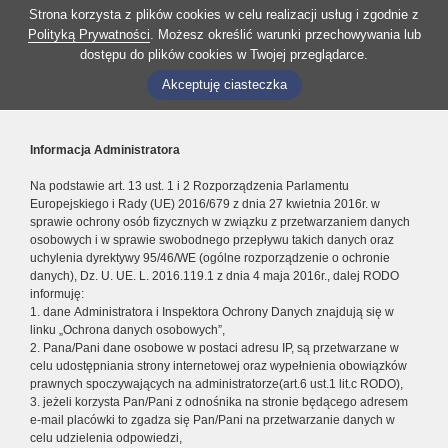
Strona korzysta z plików cookies w celu realizacji usług i zgodnie z
Polityką Prywatności
. Możesz określić warunki przechowywania lub
dostępu do plików cookies w Twojej przeglądarce.
Akceptuję ciasteczka
Informacja Administratora
Na podstawie art. 13 ust. 1 i 2 Rozporządzenia Parlamentu
Europejskiego i Rady (UE) 2016/679 z dnia 27 kwietnia 2016r. w
sprawie ochrony osób fizycznych w związku z przetwarzaniem danych
osobowych i w sprawie swobodnego przepływu takich danych oraz
uchylenia dyrektywy 95/46/WE (ogólne rozporządzenie o ochronie
danych), Dz. U. UE. L. 2016.119.1 z dnia 4 maja 2016r., dalej RODO
informuję:
1. dane Administratora i Inspektora Ochrony Danych znajdują się w
linku „Ochrona danych osobowych”,
2. Pana/Pani dane osobowe w postaci adresu IP, są przetwarzane w
celu udostępniania strony internetowej oraz wypełnienia obowiązków
prawnych spoczywających na administratorze(art.6 ust.1 lit.c RODO),
3. jeżeli korzysta Pan/Pani z odnośnika na stronie będącego adresem
e-mail placówki to zgadza się Pan/Pani na przetwarzanie danych w
celu udzielenia odpowiedzi,