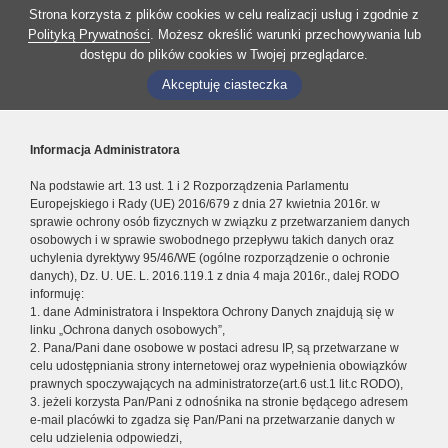
Strona korzysta z plików cookies w celu realizacji usług i zgodnie z
Polityką Prywatności
. Możesz określić warunki przechowywania lub
dostępu do plików cookies w Twojej przeglądarce.
Akceptuję ciasteczka
Informacja Administratora
Na podstawie art. 13 ust. 1 i 2 Rozporządzenia Parlamentu
Europejskiego i Rady (UE) 2016/679 z dnia 27 kwietnia 2016r. w
sprawie ochrony osób fizycznych w związku z przetwarzaniem danych
osobowych i w sprawie swobodnego przepływu takich danych oraz
uchylenia dyrektywy 95/46/WE (ogólne rozporządzenie o ochronie
danych), Dz. U. UE. L. 2016.119.1 z dnia 4 maja 2016r., dalej RODO
informuję:
1. dane Administratora i Inspektora Ochrony Danych znajdują się w
linku „Ochrona danych osobowych”,
2. Pana/Pani dane osobowe w postaci adresu IP, są przetwarzane w
celu udostępniania strony internetowej oraz wypełnienia obowiązków
prawnych spoczywających na administratorze(art.6 ust.1 lit.c RODO),
3. jeżeli korzysta Pan/Pani z odnośnika na stronie będącego adresem
e-mail placówki to zgadza się Pan/Pani na przetwarzanie danych w
celu udzielenia odpowiedzi,