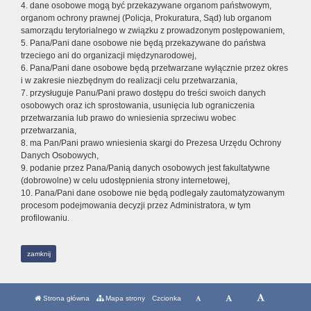
4. dane osobowe mogą być przekazywane organom państwowym,
organom ochrony prawnej (Policja, Prokuratura, Sąd) lub organom
samorządu terytorialnego w związku z prowadzonym postępowaniem,
5. Pana/Pani dane osobowe nie będą przekazywane do państwa
trzeciego ani do organizacji międzynarodowej,
6. Pana/Pani dane osobowe będą przetwarzane wyłącznie przez okres
i w zakresie niezbędnym do realizacji celu przetwarzania,
7. przysługuje Panu/Pani prawo dostępu do treści swoich danych
osobowych oraz ich sprostowania, usunięcia lub ograniczenia
przetwarzania lub prawo do wniesienia sprzeciwu wobec
przetwarzania,
8. ma Pan/Pani prawo wniesienia skargi do Prezesa Urzędu Ochrony
Danych Osobowych,
9. podanie przez Pana/Panią danych osobowych jest fakultatywne
(dobrowolne) w celu udostępnienia strony internetowej,
10. Pana/Pani dane osobowe nie będą podlegały zautomatyzowanym
procesom podejmowania decyzji przez Administratora, w tym
profilowaniu.
zamknij
Strona główna
Mapa strony
Czcionka