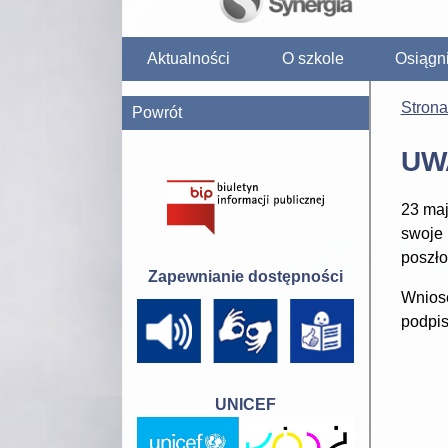
Aktualności
O szkole
Osiągn
Stron
Powrót
UW
23 maj
swoje
poszło
Zapewnianie dostępności
Wniose
podpis
UNICEF