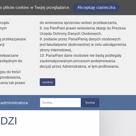
o plików cookies w Twojej przeglądarce.
Akceptuję ciasteczka
orządu
do wniesienia sprzeciwu wobec przetwarzania,
onym
8. ma Pan/Pani prawo wniesienia skargi do Prezesa
Urzędu Ochrony Danych Osobowych,
dą przekazywane
9. podanie przez Pana/Panią danych osobowych
cji
jest fakultatywne (dobrowolne) w celu udostępnienia
strony internetowej,
zetwarzane
10. Pana/Pani dane osobowe nie będą podlegały
niezbędnym do
zautomatyzowanym procesom podejmowania
decyzji przez Administratora, w tym profilowaniu.
ępu do treści
prostowania,
zamknij
zania lub prawo
administratora
Fraza
DZI