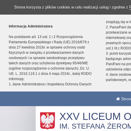
Strona korzysta z plików cookies w celu realizacji usług i zgodnie z
znajdują się w
Informacja Administratora
2. Pana/Pani da
przetwarzane w
Na podstawie art. 13 ust. 1 i 2 Rozporządzenia
internetowej o
Parlamentu Europejskiego i Rady (UE) 2016/679 z
prawnych spocz
dnia 27 kwietnia 2016r. w sprawie ochrony osób
ust.1 lit.c RODO
fizycznych w związku z przetwarzaniem danych
3. jeżeli korzy
osobowych i w sprawie swobodnego przepływu
będącego adres
takich danych oraz uchylenia dyrektywy 95/46/WE
Pan/Pani na pr
(ogólne rozporządzenie o ochronie danych), Dz. U.
udzielenia odp
UE. L. 2016.119.1 z dnia 4 maja 2016r., dalej RODO
4. dane osobo
informuję:
państwowym, or
1. dane Administratora i Inspektora Ochrony Danych
Stron
XXV LICEUM 
IM. STEFANA ŻERO