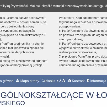
Polityką Prywatności
. Możesz określić warunki przechowywania lub dostępu d
 linku „Ochrona danych osobowych”,
Prokuratura, Sąd) lub organom sam
ne osobowe w postaci adresu IP, są
terytorialnego w związku z prowadz
 celu udostępniania strony
postępowaniem,
raz wypełnienia obowiązków
5. Pana/Pani dane osobowe nie bę
ywających na administratorze(art.6
do państwa trzeciego ani do organiza
),
międzynarodowej,
sta Pan/Pani z odnośnika na stronie
6. Pana/Pani dane osobowe będą pr
em e-mail placówki to zgadza się
wyłącznie przez okres i w zakresie 
zetwarzanie danych w celu
realizacji celu przetwarzania,
owiedzi,
7. przysługuje Panu/Pani prawo dost
we mogą być przekazywane organom
swoich danych osobowych oraz ich s
ganom ochrony prawnej (Policja,
usunięcia lub ograniczenia przetwar
a główna
Mapa strony
Czcionka
Kontrast
Informacja 
OGÓLNOKSZTAŁCĄCE W ŁO
MSKIEGO