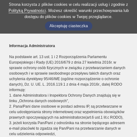
Strona korzysta z plików cookies w celu realizacji usług i zgodnie z
Polityką Prywatności
. Możesz określić warunki przechowywania lub
dostępu do plików cookies w Twojej przeglądarce.
Akceptuję ciasteczka
Informacja Administratora
Na podstawie art. 13 ust. 1 i 2 Rozporządzenia Parlamentu
Europejskiego i Rady (UE) 2016/679 z dnia 27 kwietnia 2016r. w
sprawie ochrony osób fizycznych w związku z przetwarzaniem danych
osobowych i w sprawie swobodnego przepływu takich danych oraz
uchylenia dyrektywy 95/46/WE (ogólne rozporządzenie o ochronie
danych), Dz. U. UE. L. 2016.119.1 z dnia 4 maja 2016r., dalej RODO
informuję:
1. dane Administratora i Inspektora Ochrony Danych znajdują się w
linku „Ochrona danych osobowych”,
2. Pana/Pani dane osobowe w postaci adresu IP, są przetwarzane w
celu udostępniania strony internetowej oraz wypełnienia obowiązków
prawnych spoczywających na administratorze(art.6 ust.1 lit.c RODO),
3. jeżeli korzysta Pan/Pani z odnośnika na stronie będącego adresem
e-mail placówki to zgadza się Pan/Pani na przetwarzanie danych w
celu udzielenia odpowiedzi,