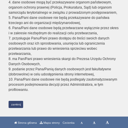
4. dane osobowe mogą być przekazywane organom państwowym,
organom ochrony prawnej (Policja, Prokuratura, Sąd) lub organom
samorządu terytorialnego w związku z prowadzonym postępowaniem,
5. Pana/Pani dane osobowe nie będą przekazywane do państwa
trzeciego ani do organizacji międzynarodowej,
6. Pana/Pani dane osobowe będą przetwarzane wyłącznie przez okres
i w zakresie niezbędnym do realizacji celu przetwarzania,
7. przysługuje Panu/Pani prawo dostępu do treści swoich danych
osobowych oraz ich sprostowania, usunięcia lub ograniczenia
przetwarzania lub prawo do wniesienia sprzeciwu wobec
przetwarzania,
8. ma Pan/Pani prawo wniesienia skargi do Prezesa Urzędu Ochrony
Danych Osobowych,
9. podanie przez Pana/Panią danych osobowych jest fakultatywne
(dobrowolne) w celu udostępnienia strony internetowej,
10. Pana/Pani dane osobowe nie będą podlegały zautomatyzowanym
procesom podejmowania decyzji przez Administratora, w tym
profilowaniu.
zamknij
Strona główna
Mapa strony
Czcionka