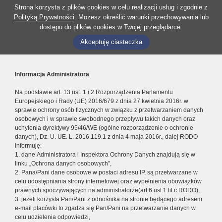
Strona korzysta z plików cookies w celu realizacji usług i zgodnie z
Polityką Prywatności
. Możesz określić warunki przechowywania lub
dostępu do plików cookies w Twojej przeglądarce.
Akceptuję ciasteczka
Informacja Administratora
Na podstawie art. 13 ust. 1 i 2 Rozporządzenia Parlamentu
Europejskiego i Rady (UE) 2016/679 z dnia 27 kwietnia 2016r. w
sprawie ochrony osób fizycznych w związku z przetwarzaniem danych
osobowych i w sprawie swobodnego przepływu takich danych oraz
uchylenia dyrektywy 95/46/WE (ogólne rozporządzenie o ochronie
danych), Dz. U. UE. L. 2016.119.1 z dnia 4 maja 2016r., dalej RODO
informuję:
1. dane Administratora i Inspektora Ochrony Danych znajdują się w
linku „Ochrona danych osobowych”,
2. Pana/Pani dane osobowe w postaci adresu IP, są przetwarzane w
celu udostępniania strony internetowej oraz wypełnienia obowiązków
prawnych spoczywających na administratorze(art.6 ust.1 lit.c RODO),
3. jeżeli korzysta Pan/Pani z odnośnika na stronie będącego adresem
e-mail placówki to zgadza się Pan/Pani na przetwarzanie danych w
celu udzielenia odpowiedzi,