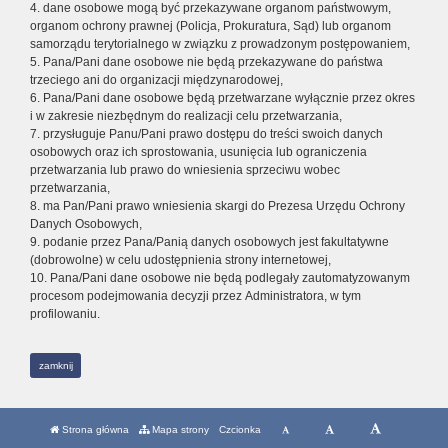
4. dane osobowe mogą być przekazywane organom państwowym,
organom ochrony prawnej (Policja, Prokuratura, Sąd) lub organom
samorządu terytorialnego w związku z prowadzonym postępowaniem,
5. Pana/Pani dane osobowe nie będą przekazywane do państwa
trzeciego ani do organizacji międzynarodowej,
6. Pana/Pani dane osobowe będą przetwarzane wyłącznie przez okres
i w zakresie niezbędnym do realizacji celu przetwarzania,
7. przysługuje Panu/Pani prawo dostępu do treści swoich danych
osobowych oraz ich sprostowania, usunięcia lub ograniczenia
przetwarzania lub prawo do wniesienia sprzeciwu wobec
przetwarzania,
8. ma Pan/Pani prawo wniesienia skargi do Prezesa Urzędu Ochrony
Danych Osobowych,
9. podanie przez Pana/Panią danych osobowych jest fakultatywne
(dobrowolne) w celu udostępnienia strony internetowej,
10. Pana/Pani dane osobowe nie będą podlegały zautomatyzowanym
procesom podejmowania decyzji przez Administratora, w tym
profilowaniu.
zamknij
Strona główna
Mapa strony
Czcionka