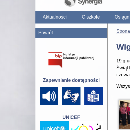
Aktualności
O szkole
Osiągn
Stron
Powrót
Wig
19 gru
Świąt 
czuwał
Zapewnianie dostępności
Wszyst
UNICEF