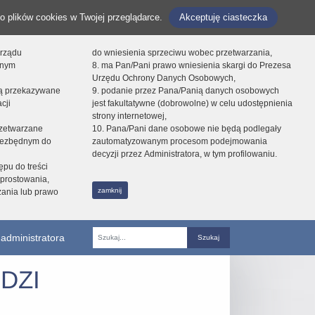
o plików cookies w Twojej przeglądarce.
Akceptuję ciasteczka
orządu
do wniesienia sprzeciwu wobec przetwarzania,
onym
8. ma Pan/Pani prawo wniesienia skargi do Prezesa
Urzędu Ochrony Danych Osobowych,
dą przekazywane
9. podanie przez Pana/Panią danych osobowych
cji
jest fakultatywne (dobrowolne) w celu udostępnienia
strony internetowej,
zetwarzane
10. Pana/Pani dane osobowe nie będą podlegały
niezbędnym do
zautomatyzowanym procesom podejmowania
decyzji przez Administratora, w tym profilowaniu.
ępu do treści
prostowania,
zamknij
zania lub prawo
administratora
Fraza
DZI