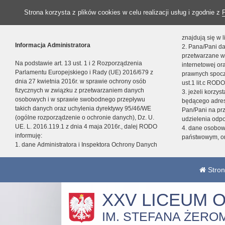
Strona korzysta z plików cookies w celu realizacji usług i zgodnie z
znajdują się w
Informacja Administratora
2. Pana/Pani da
przetwarzane w
Na podstawie art. 13 ust. 1 i 2 Rozporządzenia
internetowej o
Parlamentu Europejskiego i Rady (UE) 2016/679 z
prawnych spocz
dnia 27 kwietnia 2016r. w sprawie ochrony osób
ust.1 lit.c RODO
fizycznych w związku z przetwarzaniem danych
3. jeżeli korzy
osobowych i w sprawie swobodnego przepływu
będącego adres
takich danych oraz uchylenia dyrektywy 95/46/WE
Pan/Pani na pr
(ogólne rozporządzenie o ochronie danych), Dz. U.
udzielenia odp
UE. L. 2016.119.1 z dnia 4 maja 2016r., dalej RODO
4. dane osobo
informuję:
państwowym, or
1. dane Administratora i Inspektora Ochrony Danych
Stron
XXV LICEUM 
IM. STEFANA ŻERO