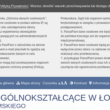
Polityką Prywatności
. Możesz określić warunki przechowywania lub dostępu d
 linku „Ochrona danych osobowych”,
Prokuratura, Sąd) lub organom sam
ne osobowe w postaci adresu IP, są
terytorialnego w związku z prowadz
 celu udostępniania strony
postępowaniem,
raz wypełnienia obowiązków
5. Pana/Pani dane osobowe nie bę
ywających na administratorze(art.6
do państwa trzeciego ani do organiza
),
międzynarodowej,
sta Pan/Pani z odnośnika na stronie
6. Pana/Pani dane osobowe będą pr
em e-mail placówki to zgadza się
wyłącznie przez okres i w zakresie 
zetwarzanie danych w celu
realizacji celu przetwarzania,
owiedzi,
7. przysługuje Panu/Pani prawo dost
we mogą być przekazywane organom
swoich danych osobowych oraz ich s
ganom ochrony prawnej (Policja,
usunięcia lub ograniczenia przetwar
a główna
Mapa strony
Czcionka
Kontrast
Informacja 
OGÓLNOKSZTAŁCĄCE W ŁO
MSKIEGO