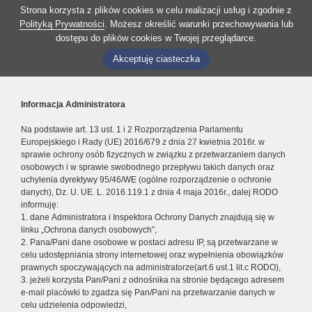
Strona korzysta z plików cookies w celu realizacji usług i zgodnie z
Polityką Prywatności
. Możesz określić warunki przechowywania lub
dostępu do plików cookies w Twojej przeglądarce.
Akceptuję ciasteczka
Informacja Administratora
Na podstawie art. 13 ust. 1 i 2 Rozporządzenia Parlamentu
Europejskiego i Rady (UE) 2016/679 z dnia 27 kwietnia 2016r. w
sprawie ochrony osób fizycznych w związku z przetwarzaniem danych
osobowych i w sprawie swobodnego przepływu takich danych oraz
uchylenia dyrektywy 95/46/WE (ogólne rozporządzenie o ochronie
danych), Dz. U. UE. L. 2016.119.1 z dnia 4 maja 2016r., dalej RODO
informuję:
1. dane Administratora i Inspektora Ochrony Danych znajdują się w
linku „Ochrona danych osobowych”,
2. Pana/Pani dane osobowe w postaci adresu IP, są przetwarzane w
celu udostępniania strony internetowej oraz wypełnienia obowiązków
prawnych spoczywających na administratorze(art.6 ust.1 lit.c RODO),
3. jeżeli korzysta Pan/Pani z odnośnika na stronie będącego adresem
e-mail placówki to zgadza się Pan/Pani na przetwarzanie danych w
celu udzielenia odpowiedzi,