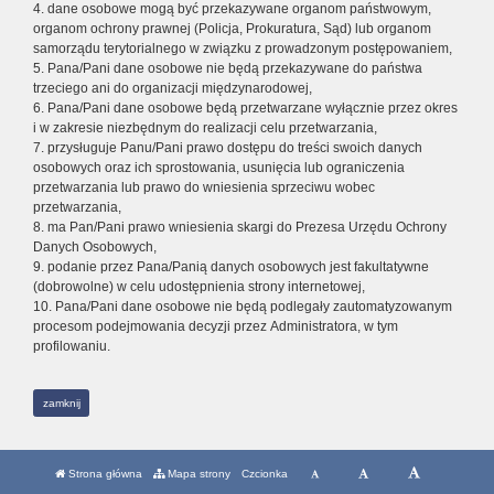
4. dane osobowe mogą być przekazywane organom państwowym,
organom ochrony prawnej (Policja, Prokuratura, Sąd) lub organom
samorządu terytorialnego w związku z prowadzonym postępowaniem,
5. Pana/Pani dane osobowe nie będą przekazywane do państwa
trzeciego ani do organizacji międzynarodowej,
6. Pana/Pani dane osobowe będą przetwarzane wyłącznie przez okres
i w zakresie niezbędnym do realizacji celu przetwarzania,
7. przysługuje Panu/Pani prawo dostępu do treści swoich danych
osobowych oraz ich sprostowania, usunięcia lub ograniczenia
przetwarzania lub prawo do wniesienia sprzeciwu wobec
przetwarzania,
8. ma Pan/Pani prawo wniesienia skargi do Prezesa Urzędu Ochrony
Danych Osobowych,
9. podanie przez Pana/Panią danych osobowych jest fakultatywne
(dobrowolne) w celu udostępnienia strony internetowej,
10. Pana/Pani dane osobowe nie będą podlegały zautomatyzowanym
procesom podejmowania decyzji przez Administratora, w tym
profilowaniu.
zamknij
Strona główna
Mapa strony
Czcionka