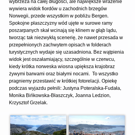
wybrzeża na całej długości, ale największe wrażenie
wywiera widok fiordów u zachodnich brzegów
Norwegii, przede wszystkim w pobliżu Bergen.
Spokojne płaszczyzny wód ujęte w surowe ramy
poszarpanych skał wcinają się klinem w głąb lądu,
tworząc tak niezwykłą scenerię, że nawet przesada w
przepełnionych zachwytem opisach w folderach
turystycznych wydaje się uzasadniona. Bez wątpienia
widok jest oszałamiający, szczególnie w czerwcu,
kiedy krótka norweska wiosna upiększa krajobraz
żywymi barwami oraz białymi nocami. To wszystko
pragniemy przestawić w krótkiej fotorelacji. Opiekę
podczas wyjazdu pełnili: Justyna Poteralska-Fudała,
Monika Bińkowska-Błaszczyk, Joanna Ledzion,
Krzysztof Grzelak.