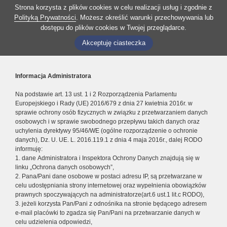
Strona korzysta z plików cookies w celu realizacji usług i zgodnie z
Polityką Prywatności
. Możesz określić warunki przechowywania lub
dostępu do plików cookies w Twojej przeglądarce.
Akceptuję ciasteczka
Informacja Administratora
Na podstawie art. 13 ust. 1 i 2 Rozporządzenia Parlamentu
Europejskiego i Rady (UE) 2016/679 z dnia 27 kwietnia 2016r. w
sprawie ochrony osób fizycznych w związku z przetwarzaniem danych
osobowych i w sprawie swobodnego przepływu takich danych oraz
uchylenia dyrektywy 95/46/WE (ogólne rozporządzenie o ochronie
danych), Dz. U. UE. L. 2016.119.1 z dnia 4 maja 2016r., dalej RODO
informuję:
1. dane Administratora i Inspektora Ochrony Danych znajdują się w
linku „Ochrona danych osobowych”,
2. Pana/Pani dane osobowe w postaci adresu IP, są przetwarzane w
celu udostępniania strony internetowej oraz wypełnienia obowiązków
prawnych spoczywających na administratorze(art.6 ust.1 lit.c RODO),
3. jeżeli korzysta Pan/Pani z odnośnika na stronie będącego adresem
e-mail placówki to zgadza się Pan/Pani na przetwarzanie danych w
celu udzielenia odpowiedzi,