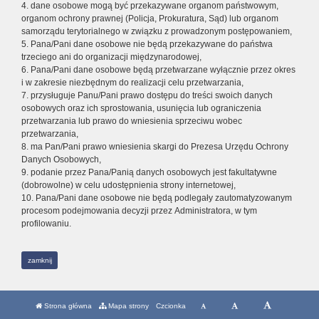
4. dane osobowe mogą być przekazywane organom państwowym,
organom ochrony prawnej (Policja, Prokuratura, Sąd) lub organom
samorządu terytorialnego w związku z prowadzonym postępowaniem,
5. Pana/Pani dane osobowe nie będą przekazywane do państwa
trzeciego ani do organizacji międzynarodowej,
6. Pana/Pani dane osobowe będą przetwarzane wyłącznie przez okres
i w zakresie niezbędnym do realizacji celu przetwarzania,
7. przysługuje Panu/Pani prawo dostępu do treści swoich danych
osobowych oraz ich sprostowania, usunięcia lub ograniczenia
przetwarzania lub prawo do wniesienia sprzeciwu wobec
przetwarzania,
8. ma Pan/Pani prawo wniesienia skargi do Prezesa Urzędu Ochrony
Danych Osobowych,
9. podanie przez Pana/Panią danych osobowych jest fakultatywne
(dobrowolne) w celu udostępnienia strony internetowej,
10. Pana/Pani dane osobowe nie będą podlegały zautomatyzowanym
procesom podejmowania decyzji przez Administratora, w tym
profilowaniu.
zamknij
Strona główna
Mapa strony
Czcionka