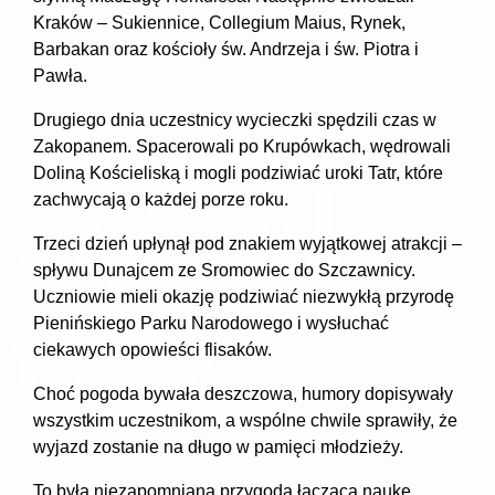
Kraków – Sukiennice, Collegium Maius, Rynek,
Barbakan oraz kościoły św. Andrzeja i św. Piotra i
Pawła.
Drugiego dnia uczestnicy wycieczki spędzili czas w
Zakopanem. Spacerowali po Krupówkach, wędrowali
Doliną Kościeliską i mogli podziwiać uroki Tatr, które
zachwycają o każdej porze roku.
Trzeci dzień upłynął pod znakiem wyjątkowej atrakcji –
spływu Dunajcem ze Sromowiec do Szczawnicy.
Uczniowie mieli okazję podziwiać niezwykłą przyrodę
Pienińskiego Parku Narodowego i wysłuchać
ciekawych opowieści flisaków.
Choć pogoda bywała deszczowa, humory dopisywały
wszystkim uczestnikom, a wspólne chwile sprawiły, że
wyjazd zostanie na długo w pamięci młodzieży.
To była niezapomniana przygoda łącząca naukę,