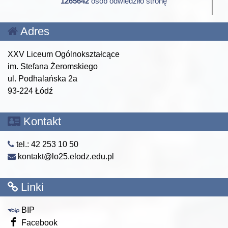
1265642
osób odwiedziło stronę
Adres
XXV Liceum Ogólnokształcące
im. Stefana Żeromskiego
ul. Podhalańska 2a
93-224 Łódź
Kontakt
tel.: 42 253 10 50
kontakt@lo25.elodz.edu.pl
Linki
BIP
Facebook