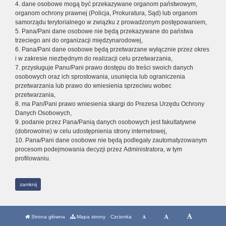
4. dane osobowe mogą być przekazywane organom państwowym,
organom ochrony prawnej (Policja, Prokuratura, Sąd) lub organom
samorządu terytorialnego w związku z prowadzonym postępowaniem,
5. Pana/Pani dane osobowe nie będą przekazywane do państwa
trzeciego ani do organizacji międzynarodowej,
6. Pana/Pani dane osobowe będą przetwarzane wyłącznie przez okres
i w zakresie niezbędnym do realizacji celu przetwarzania,
7. przysługuje Panu/Pani prawo dostępu do treści swoich danych
osobowych oraz ich sprostowania, usunięcia lub ograniczenia
przetwarzania lub prawo do wniesienia sprzeciwu wobec
przetwarzania,
8. ma Pan/Pani prawo wniesienia skargi do Prezesa Urzędu Ochrony
Danych Osobowych,
9. podanie przez Pana/Panią danych osobowych jest fakultatywne
(dobrowolne) w celu udostępnienia strony internetowej,
10. Pana/Pani dane osobowe nie będą podlegały zautomatyzowanym
procesom podejmowania decyzji przez Administratora, w tym
profilowaniu.
zamknij
Strona główna
Mapa strony
Czcionka