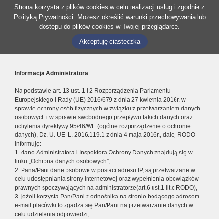
Strona korzysta z plików cookies w celu realizacji usług i zgodnie z
Polityką Prywatności
. Możesz określić warunki przechowywania lub
dostępu do plików cookies w Twojej przeglądarce.
Akceptuję ciasteczka
Informacja Administratora
Na podstawie art. 13 ust. 1 i 2 Rozporządzenia Parlamentu
Europejskiego i Rady (UE) 2016/679 z dnia 27 kwietnia 2016r. w
sprawie ochrony osób fizycznych w związku z przetwarzaniem danych
osobowych i w sprawie swobodnego przepływu takich danych oraz
uchylenia dyrektywy 95/46/WE (ogólne rozporządzenie o ochronie
danych), Dz. U. UE. L. 2016.119.1 z dnia 4 maja 2016r., dalej RODO
informuję:
1. dane Administratora i Inspektora Ochrony Danych znajdują się w
linku „Ochrona danych osobowych”,
2. Pana/Pani dane osobowe w postaci adresu IP, są przetwarzane w
celu udostępniania strony internetowej oraz wypełnienia obowiązków
prawnych spoczywających na administratorze(art.6 ust.1 lit.c RODO),
3. jeżeli korzysta Pan/Pani z odnośnika na stronie będącego adresem
e-mail placówki to zgadza się Pan/Pani na przetwarzanie danych w
celu udzielenia odpowiedzi,