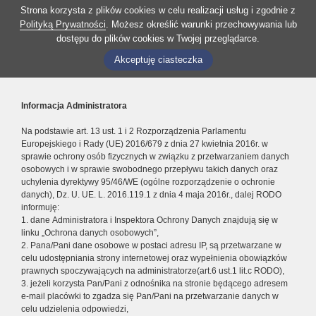
Strona korzysta z plików cookies w celu realizacji usług i zgodnie z
Polityką Prywatności
. Możesz określić warunki przechowywania lub
dostępu do plików cookies w Twojej przeglądarce.
Akceptuję ciasteczka
Informacja Administratora
Na podstawie art. 13 ust. 1 i 2 Rozporządzenia Parlamentu
Europejskiego i Rady (UE) 2016/679 z dnia 27 kwietnia 2016r. w
sprawie ochrony osób fizycznych w związku z przetwarzaniem danych
osobowych i w sprawie swobodnego przepływu takich danych oraz
uchylenia dyrektywy 95/46/WE (ogólne rozporządzenie o ochronie
danych), Dz. U. UE. L. 2016.119.1 z dnia 4 maja 2016r., dalej RODO
informuję:
1. dane Administratora i Inspektora Ochrony Danych znajdują się w
linku „Ochrona danych osobowych”,
2. Pana/Pani dane osobowe w postaci adresu IP, są przetwarzane w
celu udostępniania strony internetowej oraz wypełnienia obowiązków
prawnych spoczywających na administratorze(art.6 ust.1 lit.c RODO),
3. jeżeli korzysta Pan/Pani z odnośnika na stronie będącego adresem
e-mail placówki to zgadza się Pan/Pani na przetwarzanie danych w
celu udzielenia odpowiedzi,