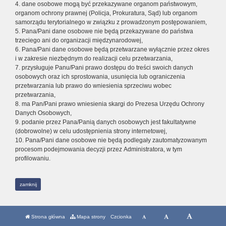
4. dane osobowe mogą być przekazywane organom państwowym,
organom ochrony prawnej (Policja, Prokuratura, Sąd) lub organom
samorządu terytorialnego w związku z prowadzonym postępowaniem,
5. Pana/Pani dane osobowe nie będą przekazywane do państwa
trzeciego ani do organizacji międzynarodowej,
6. Pana/Pani dane osobowe będą przetwarzane wyłącznie przez okres
i w zakresie niezbędnym do realizacji celu przetwarzania,
7. przysługuje Panu/Pani prawo dostępu do treści swoich danych
osobowych oraz ich sprostowania, usunięcia lub ograniczenia
przetwarzania lub prawo do wniesienia sprzeciwu wobec
przetwarzania,
8. ma Pan/Pani prawo wniesienia skargi do Prezesa Urzędu Ochrony
Danych Osobowych,
9. podanie przez Pana/Panią danych osobowych jest fakultatywne
(dobrowolne) w celu udostępnienia strony internetowej,
10. Pana/Pani dane osobowe nie będą podlegały zautomatyzowanym
procesom podejmowania decyzji przez Administratora, w tym
profilowaniu.
zamknij
Strona główna
Mapa strony
Czcionka