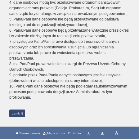
4. dane osobowe mogą być przekazywane organom państwowym,
organom ochrony prawnej (Policja, Prokuratura, Sąd) lub organom
samorządu terytorialnego w związku z prowadzonym postępowaniem,
5. Pana/Pani dane osobowe nie będą przekazywane do państwa
trzeciego ani do organizacji międzynarodowej,
6. Pana/Pani dane osobowe będą przetwarzane wyłącznie przez okres
i w zakresie niezbędnym do realizacji celu przetwarzania,
7. przysługuje Panu/Pani prawo dostępu do treści swoich danych
osobowych oraz ich sprostowania, usunięcia lub ograniczenia
przetwarzania lub prawo do wniesienia sprzeciwu wobec
przetwarzania,
8. ma Pan/Pani prawo wniesienia skargi do Prezesa Urzędu Ochrony
Danych Osobowych,
9. podanie przez Pana/Panią danych osobowych jest fakultatywne
(dobrowolne) w celu udostępnienia strony internetowej,
10. Pana/Pani dane osobowe nie będą podlegały zautomatyzowanym
procesom podejmowania decyzji przez Administratora, w tym
profilowaniu.
zamknij
Strona główna
Mapa strony
Czcionka