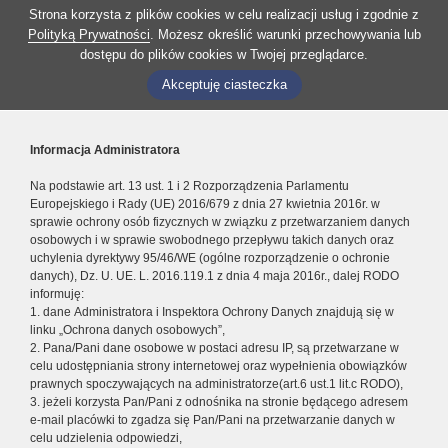
Strona korzysta z plików cookies w celu realizacji usług i zgodnie z
Polityką Prywatności
. Możesz określić warunki przechowywania lub
dostępu do plików cookies w Twojej przeglądarce.
Akceptuję ciasteczka
Informacja Administratora
Na podstawie art. 13 ust. 1 i 2 Rozporządzenia Parlamentu
Europejskiego i Rady (UE) 2016/679 z dnia 27 kwietnia 2016r. w
sprawie ochrony osób fizycznych w związku z przetwarzaniem danych
osobowych i w sprawie swobodnego przepływu takich danych oraz
uchylenia dyrektywy 95/46/WE (ogólne rozporządzenie o ochronie
danych), Dz. U. UE. L. 2016.119.1 z dnia 4 maja 2016r., dalej RODO
informuję:
1. dane Administratora i Inspektora Ochrony Danych znajdują się w
linku „Ochrona danych osobowych”,
2. Pana/Pani dane osobowe w postaci adresu IP, są przetwarzane w
celu udostępniania strony internetowej oraz wypełnienia obowiązków
prawnych spoczywających na administratorze(art.6 ust.1 lit.c RODO),
3. jeżeli korzysta Pan/Pani z odnośnika na stronie będącego adresem
e-mail placówki to zgadza się Pan/Pani na przetwarzanie danych w
celu udzielenia odpowiedzi,