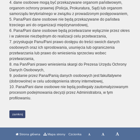
4. dane osobowe mogą być przekazywane organom państwowym,
organom ochrony prawnej (Policja, Prokuratura, Sąd) lub organom
samorządu terytorialnego w związku z prowadzonym postępowaniem,
5. Pana/Pani dane osobowe nie będą przekazywane do państwa
trzeciego ani do organizacji międzynarodowej,
6. Pana/Pani dane osobowe będą przetwarzane wyłącznie przez okres
i w zakresie niezbędnym do realizacji celu przetwarzania,
7. przysługuje Panu/Pani prawo dostępu do treści swoich danych
osobowych oraz ich sprostowania, usunięcia lub ograniczenia
przetwarzania lub prawo do wniesienia sprzeciwu wobec
przetwarzania,
8. ma Pan/Pani prawo wniesienia skargi do Prezesa Urzędu Ochrony
Danych Osobowych,
9. podanie przez Pana/Panią danych osobowych jest fakultatywne
(dobrowolne) w celu udostępnienia strony internetowej,
10. Pana/Pani dane osobowe nie będą podlegały zautomatyzowanym
procesom podejmowania decyzji przez Administratora, w tym
profilowaniu.
zamknij
Strona główna
Mapa strony
Czcionka