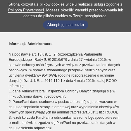
Strona korzysta z plików cookies w celu realizacji usług i zgodnie z
Polityką Prywatności
. Możesz określić warunki przechowywania lub
dostępu do plików cookies w Twojej przeglądarce.
Akceptuję ciasteczka
Informacja Administratora
Na podstawie art. 13 ust. 1 i 2 Rozporządzenia Parlamentu
Europejskiego i Rady (UE) 2016/679 z dnia 27 kwietnia 2016r. w
sprawie ochrony osób fizycznych w związku z przetwarzaniem danych
osobowych i w sprawie swobodnego przepływu takich danych oraz
uchylenia dyrektywy 95/46/WE (ogólne rozporządzenie o ochronie
danych), Dz. U. UE. L. 2016.119.1 z dnia 4 maja 2016r., dalej RODO
informuję:
1. dane Administratora i Inspektora Ochrony Danych znajdują się w
linku „Ochrona danych osobowych”,
2. Pana/Pani dane osobowe w postaci adresu IP, są przetwarzane w
celu udostępniania strony internetowej oraz wypełnienia obowiązków
prawnych spoczywających na administratorze(art.6 ust.1 lit.c RODO),
3. jeżeli korzysta Pan/Pani z odnośnika na stronie będącego adresem
e-mail placówki to zgadza się Pan/Pani na przetwarzanie danych w
celu udzielenia odpowiedzi,