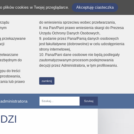
o plików cookies w Twojej przeglądarce.
Akceptuję ciasteczka
orządu
do wniesienia sprzeciwu wobec przetwarzania,
onym
8. ma Pan/Pani prawo wniesienia skargi do Prezesa
Urzędu Ochrony Danych Osobowych,
dą przekazywane
9. podanie przez Pana/Panią danych osobowych
cji
jest fakultatywne (dobrowolne) w celu udostępnienia
strony internetowej,
zetwarzane
10. Pana/Pani dane osobowe nie będą podlegały
niezbędnym do
zautomatyzowanym procesom podejmowania
decyzji przez Administratora, w tym profilowaniu.
ępu do treści
prostowania,
zamknij
zania lub prawo
administratora
Fraza
DZI