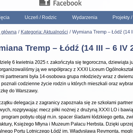
ięcia
Uczeń / Rodzic
Wydarzenia
Projekty 
a główna
Kategoria: Aktualności
Wymiana Tremp – Łódź (14 II
iana Tremp – Łódź (14 III – 6 IV 
zielę 6 kwietnia 2025 r. zakończyła się tegoroczna, dziewiąta 
organizowaliśmy ją we współpracy z XXXI Liceum Ogólnokszta
i partnerami była 14-osobowa grupa młodzieży wraz z dwiema
 poznali codzienne życie rodzin u których mieszkali oraz wybra
czkę do Warszawy.
zątku delegacja z zagranicy zapoznała się ze szkołami partners
wych, rozgrywając mecz piłki nożnej z drużyną XXXI LO i bawiąc
 program pobytu objął m.in. spacer śladami łódzkiego getta, z
ktury, Księżego Młyna i Muzeum Pałacu Herbsta. Dzięki uprzej
lnego Portu Lotniczego Łódź im. Władysława Reymonta, mogli