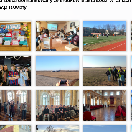
d został dofinansowany ze środków Miasta Łodzi w ramach
cja Oświaty.