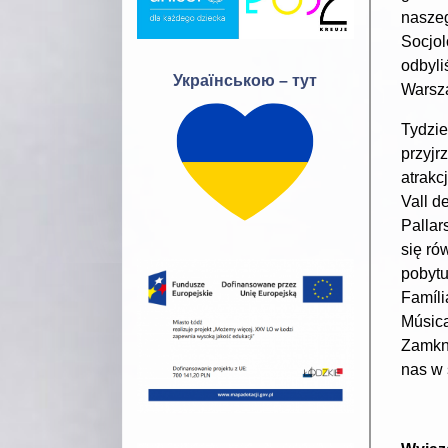
naszeg
Socjol
odbyli
Українською – тут
Warsza
Tydzie
przyjr
atrakc
Vall d
Pallar
się ró
pobytu
Famíli
Música
Zamkni
nas w