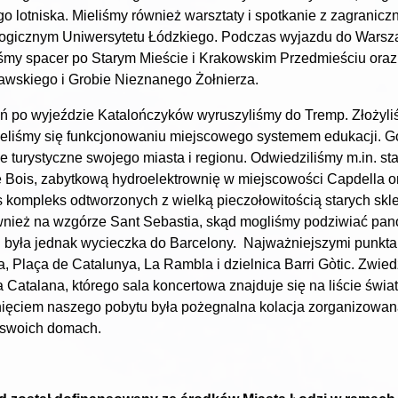
o lotniska. Mieliśmy również warsztaty i spotkanie z zagrani
ogicznym Uniwersytetu Łódzkiego. Podczas wyjazdu do Warsz
śmy spacer po Starym Mieście i Krakowskim Przedmieściu oraz
wskiego i Grobie Nieznanego Żołnierza.
ń po wyjeździe Katalończyków wyruszyliśmy do Tremp. Złożyliśm
zeliśmy się funkcjonowaniu miejscowego systemem edukacji. 
je turystyczne swojego miasta i regionu. Odwiedziliśmy m.in. s
e Bois, zabytkową hydroelektrownię w miejscowości Capdella o
s kompleks odtworzonych z wielką pieczołowitością starych sk
wnież na wzgórze Sant Sebastia, skąd mogliśmy podziwiać pan
 była jednak wycieczka do Barcelony. Najważniejszymi punktami
a, Plaça de Catalunya, La Rambla i dzielnica Barri Gòtic. Zwie
 Catalana, którego sala koncertowa znajduje się na liście ś
ęciem naszego pobytu była pożegnalna kolacja zorganizowana p
 swoich domach.