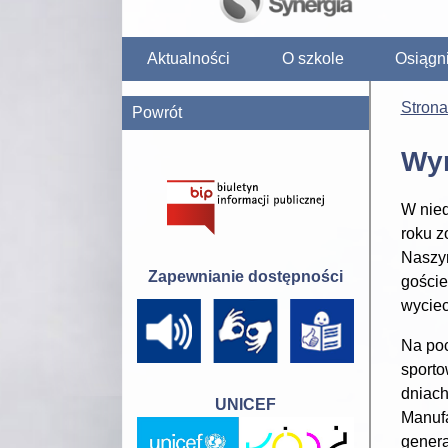
Aktualności
O szkole
Osiągn
Stron
Powrót
Wym
W nied
roku z
Naszym
Zapewnianie dostępności
goście
wycie
Na poc
sporto
dniach
UNICEF
Manufa
genera