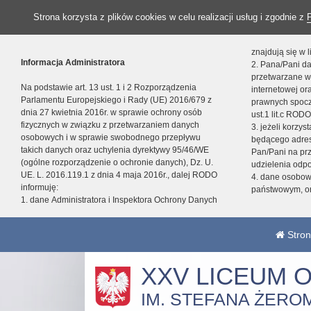
Strona korzysta z plików cookies w celu realizacji usług i zgodnie z
znajdują się w
Informacja Administratora
2. Pana/Pani da
przetwarzane w
Na podstawie art. 13 ust. 1 i 2 Rozporządzenia
internetowej o
Parlamentu Europejskiego i Rady (UE) 2016/679 z
prawnych spocz
dnia 27 kwietnia 2016r. w sprawie ochrony osób
ust.1 lit.c RODO
fizycznych w związku z przetwarzaniem danych
3. jeżeli korzy
osobowych i w sprawie swobodnego przepływu
będącego adres
takich danych oraz uchylenia dyrektywy 95/46/WE
Pan/Pani na pr
(ogólne rozporządzenie o ochronie danych), Dz. U.
udzielenia odp
UE. L. 2016.119.1 z dnia 4 maja 2016r., dalej RODO
4. dane osobo
informuję:
państwowym, or
1. dane Administratora i Inspektora Ochrony Danych
Stron
XXV LICEUM 
IM. STEFANA ŻERO