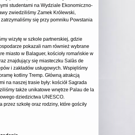
cznymi studentami na Wydziale Ekonomiczno-
awy zwiedziliśmy Zamek Królewski,
 zatrzymaliśmy się przy pomniku Powstania
y wizytę w szkole partnerskiej, gdzie
Gospodarze pokazali nam również wybrane
tare miasto w Balaguer, kościoły romańskie w
raz znajdujący się miasteczku Salàs de
lepów i zakładów usługowych. Wspięliśmy
oramę kotliny Tremp. Główną atrakcją
 na naszej trasie były: kościół Sagrada
dziliśmy także unikatowe wnętrze Palau de la
wiatowego dziedzictwa UNESCO.
rzez szkołę oraz rodziny, które gościły