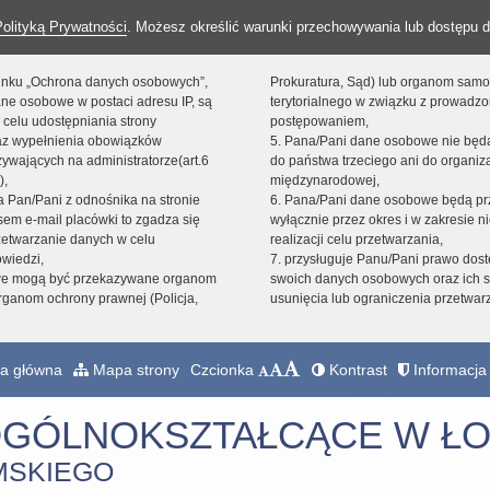
Polityką Prywatności
. Możesz określić warunki przechowywania lub dostępu d
 linku „Ochrona danych osobowych”,
Prokuratura, Sąd) lub organom sam
ne osobowe w postaci adresu IP, są
terytorialnego w związku z prowadz
 celu udostępniania strony
postępowaniem,
raz wypełnienia obowiązków
5. Pana/Pani dane osobowe nie bę
ywających na administratorze(art.6
do państwa trzeciego ani do organiza
),
międzynarodowej,
sta Pan/Pani z odnośnika na stronie
6. Pana/Pani dane osobowe będą pr
em e-mail placówki to zgadza się
wyłącznie przez okres i w zakresie 
zetwarzanie danych w celu
realizacji celu przetwarzania,
owiedzi,
7. przysługuje Panu/Pani prawo dost
we mogą być przekazywane organom
swoich danych osobowych oraz ich s
ganom ochrony prawnej (Policja,
usunięcia lub ograniczenia przetwar
a główna
Mapa strony
Czcionka
Kontrast
Informacja 
OGÓLNOKSZTAŁCĄCE W ŁO
MSKIEGO