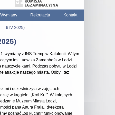
/ Wymiany
Rekrutacja
Kontakt
I – 6 IV 2025)
2025)
już, wymiany z INS Tremp w Katalonii. W tym
łcącym im. Ludwika Zamenhofa w Łodzi.
 nauczycielkami. Podczas pobytu w Łodzi
ne atrakcje naszego miasta. Odbyli też
kimi i uczestniczyła w zajęciach
 się w kręgielni „Król Kul”. W kolejnych
wiedzanie Muzeum Miasta Łodzi,
mości pana Artura Fraja, dyrektora
śmy poznać „od kuchni” funkcjonowanie