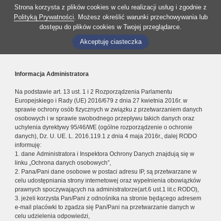
Strona korzysta z plików cookies w celu realizacji usług i zgodnie z
Polityką Prywatności
. Możesz określić warunki przechowywania lub
dostępu do plików cookies w Twojej przeglądarce.
Akceptuję ciasteczka
Informacja Administratora
Na podstawie art. 13 ust. 1 i 2 Rozporządzenia Parlamentu
Europejskiego i Rady (UE) 2016/679 z dnia 27 kwietnia 2016r. w
sprawie ochrony osób fizycznych w związku z przetwarzaniem danych
osobowych i w sprawie swobodnego przepływu takich danych oraz
uchylenia dyrektywy 95/46/WE (ogólne rozporządzenie o ochronie
danych), Dz. U. UE. L. 2016.119.1 z dnia 4 maja 2016r., dalej RODO
informuję:
1. dane Administratora i Inspektora Ochrony Danych znajdują się w
linku „Ochrona danych osobowych”,
2. Pana/Pani dane osobowe w postaci adresu IP, są przetwarzane w
celu udostępniania strony internetowej oraz wypełnienia obowiązków
prawnych spoczywających na administratorze(art.6 ust.1 lit.c RODO),
3. jeżeli korzysta Pan/Pani z odnośnika na stronie będącego adresem
e-mail placówki to zgadza się Pan/Pani na przetwarzanie danych w
celu udzielenia odpowiedzi,