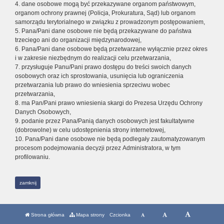
4. dane osobowe mogą być przekazywane organom państwowym,
organom ochrony prawnej (Policja, Prokuratura, Sąd) lub organom
samorządu terytorialnego w związku z prowadzonym postępowaniem,
5. Pana/Pani dane osobowe nie będą przekazywane do państwa
trzeciego ani do organizacji międzynarodowej,
6. Pana/Pani dane osobowe będą przetwarzane wyłącznie przez okres
i w zakresie niezbędnym do realizacji celu przetwarzania,
7. przysługuje Panu/Pani prawo dostępu do treści swoich danych
osobowych oraz ich sprostowania, usunięcia lub ograniczenia
przetwarzania lub prawo do wniesienia sprzeciwu wobec
przetwarzania,
8. ma Pan/Pani prawo wniesienia skargi do Prezesa Urzędu Ochrony
Danych Osobowych,
9. podanie przez Pana/Panią danych osobowych jest fakultatywne
(dobrowolne) w celu udostępnienia strony internetowej,
10. Pana/Pani dane osobowe nie będą podlegały zautomatyzowanym
procesom podejmowania decyzji przez Administratora, w tym
profilowaniu.
zamknij
Strona główna
Mapa strony
Czcionka