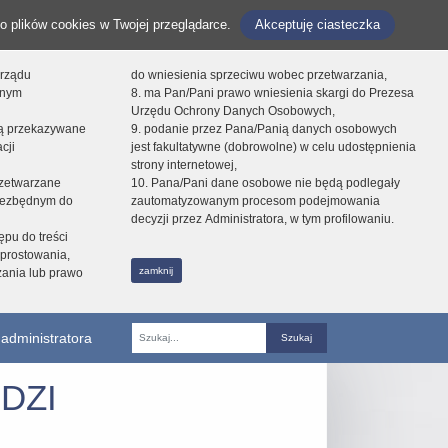
o plików cookies w Twojej przeglądarce.
Akceptuję ciasteczka
orządu
do wniesienia sprzeciwu wobec przetwarzania,
onym
8. ma Pan/Pani prawo wniesienia skargi do Prezesa
Urzędu Ochrony Danych Osobowych,
dą przekazywane
9. podanie przez Pana/Panią danych osobowych
cji
jest fakultatywne (dobrowolne) w celu udostępnienia
strony internetowej,
zetwarzane
10. Pana/Pani dane osobowe nie będą podlegały
niezbędnym do
zautomatyzowanym procesom podejmowania
decyzji przez Administratora, w tym profilowaniu.
ępu do treści
prostowania,
zamknij
zania lub prawo
administratora
Fraza
DZI