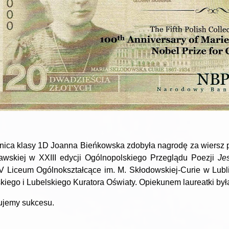
ica klasy 1D Joanna Bieńkowska zdobyła nagrodę za wiersz pa
wskiej w XXIII edycji Ogólnopolskiego Przeglądu Poezji
Je
V Liceum Ogólnokształcące im. M. Skłodowskiej-Curie w Lu
kiego i Lubelskiego Kuratora Oświaty. Opiekunem laureatki był
ujemy sukcesu.