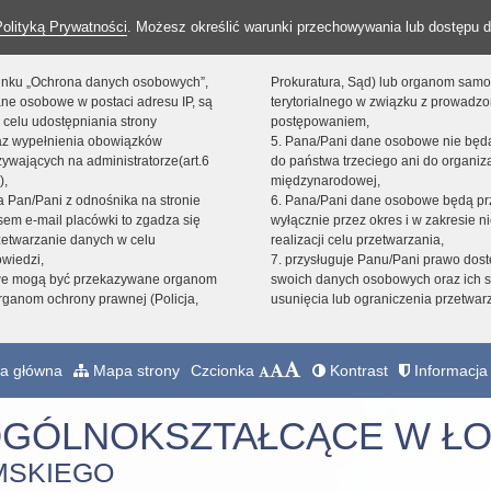
Polityką Prywatności
. Możesz określić warunki przechowywania lub dostępu d
 linku „Ochrona danych osobowych”,
Prokuratura, Sąd) lub organom sam
ne osobowe w postaci adresu IP, są
terytorialnego w związku z prowadz
 celu udostępniania strony
postępowaniem,
raz wypełnienia obowiązków
5. Pana/Pani dane osobowe nie bę
ywających na administratorze(art.6
do państwa trzeciego ani do organiza
),
międzynarodowej,
sta Pan/Pani z odnośnika na stronie
6. Pana/Pani dane osobowe będą pr
em e-mail placówki to zgadza się
wyłącznie przez okres i w zakresie 
zetwarzanie danych w celu
realizacji celu przetwarzania,
owiedzi,
7. przysługuje Panu/Pani prawo dost
we mogą być przekazywane organom
swoich danych osobowych oraz ich s
ganom ochrony prawnej (Policja,
usunięcia lub ograniczenia przetwar
a główna
Mapa strony
Czcionka
Kontrast
Informacja 
OGÓLNOKSZTAŁCĄCE W ŁO
MSKIEGO