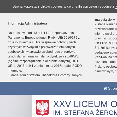
Strona korzysta z plików cookies w celu realizacji usług i zgodnie z
znajdują się w
Informacja Administratora
2. Pana/Pani da
przetwarzane w
Na podstawie art. 13 ust. 1 i 2 Rozporządzenia
internetowej o
Parlamentu Europejskiego i Rady (UE) 2016/679 z
prawnych spocz
dnia 27 kwietnia 2016r. w sprawie ochrony osób
ust.1 lit.c RODO
fizycznych w związku z przetwarzaniem danych
3. jeżeli korzy
osobowych i w sprawie swobodnego przepływu
będącego adres
takich danych oraz uchylenia dyrektywy 95/46/WE
Pan/Pani na pr
(ogólne rozporządzenie o ochronie danych), Dz. U.
udzielenia odp
UE. L. 2016.119.1 z dnia 4 maja 2016r., dalej RODO
4. dane osobo
informuję:
państwowym, or
1. dane Administratora i Inspektora Ochrony Danych
Stron
XXV LICEUM 
IM. STEFANA ŻERO