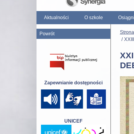
Aktualności
O szkole
Osiągn
Stron
Powrót
XXI
XX
DE
Zapewnianie dostępności
UNICEF