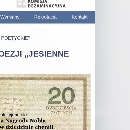
/ Wymiany
Rekrutacja
Kontakt
 POETYCKIE”
OEZJI „JESIENNE