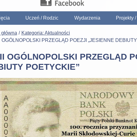
ięcia
Uczeń / Rodzic
Wydarzenia
Projekty 
a główna
Kategoria: Aktualności
II OGÓLNOPOLSKI PRZEGLĄD POEZJI „JESIENNE DEBIUTY
III OGÓLNOPOLSKI PRZEGLĄD P
BIUTY POETYCKIE”