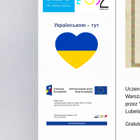
Українською – тут
Uczenn
Warsza
przez 
Lubels
Gratul