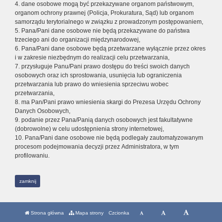
4. dane osobowe mogą być przekazywane organom państwowym,
organom ochrony prawnej (Policja, Prokuratura, Sąd) lub organom
samorządu terytorialnego w związku z prowadzonym postępowaniem,
5. Pana/Pani dane osobowe nie będą przekazywane do państwa
trzeciego ani do organizacji międzynarodowej,
6. Pana/Pani dane osobowe będą przetwarzane wyłącznie przez okres
i w zakresie niezbędnym do realizacji celu przetwarzania,
7. przysługuje Panu/Pani prawo dostępu do treści swoich danych
osobowych oraz ich sprostowania, usunięcia lub ograniczenia
przetwarzania lub prawo do wniesienia sprzeciwu wobec
przetwarzania,
8. ma Pan/Pani prawo wniesienia skargi do Prezesa Urzędu Ochrony
Danych Osobowych,
9. podanie przez Pana/Panią danych osobowych jest fakultatywne
(dobrowolne) w celu udostępnienia strony internetowej,
10. Pana/Pani dane osobowe nie będą podlegały zautomatyzowanym
procesom podejmowania decyzji przez Administratora, w tym
profilowaniu.
zamknij
Strona główna
Mapa strony
Czcionka