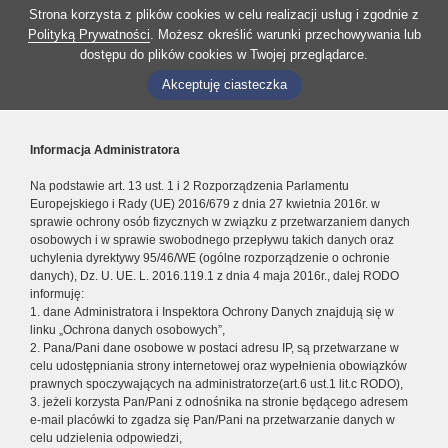
Strona korzysta z plików cookies w celu realizacji usług i zgodnie z
Polityką Prywatności
. Możesz określić warunki przechowywania lub
dostępu do plików cookies w Twojej przeglądarce.
Akceptuję ciasteczka
Informacja Administratora
Na podstawie art. 13 ust. 1 i 2 Rozporządzenia Parlamentu
Europejskiego i Rady (UE) 2016/679 z dnia 27 kwietnia 2016r. w
sprawie ochrony osób fizycznych w związku z przetwarzaniem danych
osobowych i w sprawie swobodnego przepływu takich danych oraz
uchylenia dyrektywy 95/46/WE (ogólne rozporządzenie o ochronie
danych), Dz. U. UE. L. 2016.119.1 z dnia 4 maja 2016r., dalej RODO
informuję:
1. dane Administratora i Inspektora Ochrony Danych znajdują się w
linku „Ochrona danych osobowych”,
2. Pana/Pani dane osobowe w postaci adresu IP, są przetwarzane w
celu udostępniania strony internetowej oraz wypełnienia obowiązków
prawnych spoczywających na administratorze(art.6 ust.1 lit.c RODO),
3. jeżeli korzysta Pan/Pani z odnośnika na stronie będącego adresem
e-mail placówki to zgadza się Pan/Pani na przetwarzanie danych w
celu udzielenia odpowiedzi,