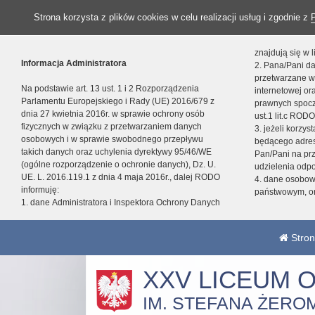
Strona korzysta z plików cookies w celu realizacji usług i zgodnie z
znajdują się w
Informacja Administratora
2. Pana/Pani da
przetwarzane w
Na podstawie art. 13 ust. 1 i 2 Rozporządzenia
internetowej o
Parlamentu Europejskiego i Rady (UE) 2016/679 z
prawnych spocz
dnia 27 kwietnia 2016r. w sprawie ochrony osób
ust.1 lit.c RODO
fizycznych w związku z przetwarzaniem danych
3. jeżeli korzy
osobowych i w sprawie swobodnego przepływu
będącego adres
takich danych oraz uchylenia dyrektywy 95/46/WE
Pan/Pani na pr
(ogólne rozporządzenie o ochronie danych), Dz. U.
udzielenia odp
UE. L. 2016.119.1 z dnia 4 maja 2016r., dalej RODO
4. dane osobo
informuję:
państwowym, or
1. dane Administratora i Inspektora Ochrony Danych
Stron
XXV LICEUM 
IM. STEFANA ŻERO