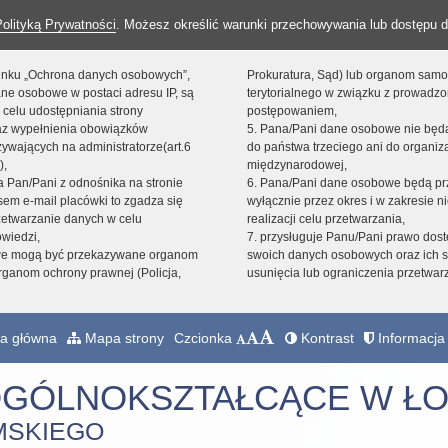
Polityką Prywatności
. Możesz określić warunki przechowywania lub dostępu d
 linku „Ochrona danych osobowych”,
Prokuratura, Sąd) lub organom sam
ne osobowe w postaci adresu IP, są
terytorialnego w związku z prowadz
 celu udostępniania strony
postępowaniem,
raz wypełnienia obowiązków
5. Pana/Pani dane osobowe nie bę
ywających na administratorze(art.6
do państwa trzeciego ani do organiza
),
międzynarodowej,
sta Pan/Pani z odnośnika na stronie
6. Pana/Pani dane osobowe będą pr
em e-mail placówki to zgadza się
wyłącznie przez okres i w zakresie 
zetwarzanie danych w celu
realizacji celu przetwarzania,
owiedzi,
7. przysługuje Panu/Pani prawo dost
we mogą być przekazywane organom
swoich danych osobowych oraz ich s
ganom ochrony prawnej (Policja,
usunięcia lub ograniczenia przetwar
a główna
Mapa strony
Czcionka
Kontrast
Informacja 
OGÓLNOKSZTAŁCĄCE W ŁO
MSKIEGO