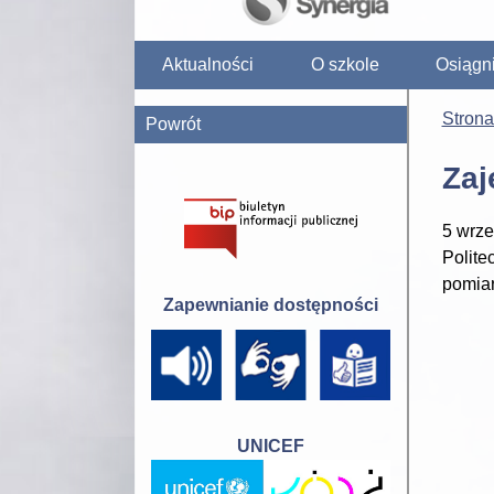
Aktualności
O szkole
Osiągn
Stron
Powrót
Zaj
5 wrze
Polite
pomiar
Zapewnianie dostępności
UNICEF