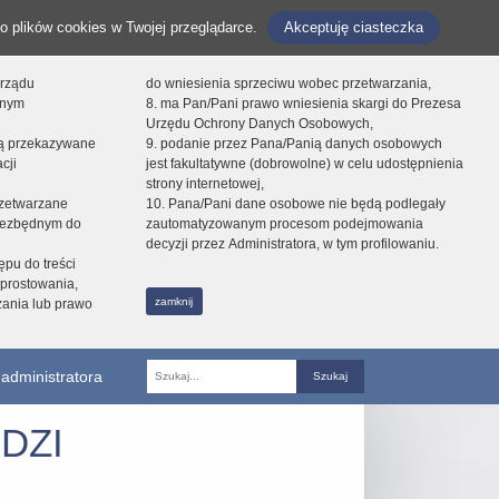
o plików cookies w Twojej przeglądarce.
Akceptuję ciasteczka
orządu
do wniesienia sprzeciwu wobec przetwarzania,
onym
8. ma Pan/Pani prawo wniesienia skargi do Prezesa
Urzędu Ochrony Danych Osobowych,
dą przekazywane
9. podanie przez Pana/Panią danych osobowych
cji
jest fakultatywne (dobrowolne) w celu udostępnienia
strony internetowej,
zetwarzane
10. Pana/Pani dane osobowe nie będą podlegały
niezbędnym do
zautomatyzowanym procesom podejmowania
decyzji przez Administratora, w tym profilowaniu.
ępu do treści
prostowania,
zamknij
zania lub prawo
administratora
Fraza
DZI