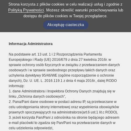
Strona korzysta z plików cookies w celu realizacji usług i zgodnie z
Polityką Prywatności
. Możesz określić warunki przechowywania lub
dostępu do plików cookies w Twojej przeglądarce.
Akceptuję ciasteczka
Informacja Administratora
Na podstawie art. 13 ust. 1 i 2 Rozporządzenia Parlamentu
Europejskiego i Rady (UE) 2016/679 z dnia 27 kwietnia 2016r. w
sprawie ochrony osób fizycznych w związku z przetwarzaniem danych
osobowych i w sprawie swobodnego przepływu takich danych oraz
uchylenia dyrektywy 95/46/WE (ogólne rozporządzenie o ochronie
danych), Dz. U. UE. L. 2016.119.1 z dnia 4 maja 2016r., dalej RODO
informuję:
1. dane Administratora i Inspektora Ochrony Danych znajdują się w
linku „Ochrona danych osobowych”,
2. Pana/Pani dane osobowe w postaci adresu IP, są przetwarzane w
celu udostępniania strony internetowej oraz wypełnienia obowiązków
prawnych spoczywających na administratorze(art.6 ust.1 lit.c RODO),
3. jeżeli korzysta Pan/Pani z odnośnika na stronie będącego adresem
e-mail placówki to zgadza się Pan/Pani na przetwarzanie danych w
celu udzielenia odpowiedzi,