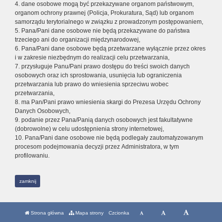
4. dane osobowe mogą być przekazywane organom państwowym,
organom ochrony prawnej (Policja, Prokuratura, Sąd) lub organom
samorządu terytorialnego w związku z prowadzonym postępowaniem,
5. Pana/Pani dane osobowe nie będą przekazywane do państwa
trzeciego ani do organizacji międzynarodowej,
6. Pana/Pani dane osobowe będą przetwarzane wyłącznie przez okres
i w zakresie niezbędnym do realizacji celu przetwarzania,
7. przysługuje Panu/Pani prawo dostępu do treści swoich danych
osobowych oraz ich sprostowania, usunięcia lub ograniczenia
przetwarzania lub prawo do wniesienia sprzeciwu wobec
przetwarzania,
8. ma Pan/Pani prawo wniesienia skargi do Prezesa Urzędu Ochrony
Danych Osobowych,
9. podanie przez Pana/Panią danych osobowych jest fakultatywne
(dobrowolne) w celu udostępnienia strony internetowej,
10. Pana/Pani dane osobowe nie będą podlegały zautomatyzowanym
procesom podejmowania decyzji przez Administratora, w tym
profilowaniu.
zamknij
Strona główna
Mapa strony
Czcionka