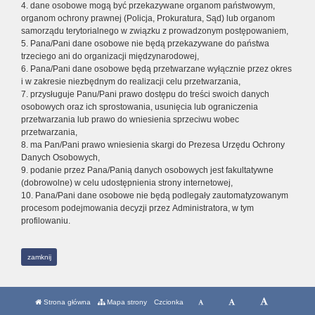
4. dane osobowe mogą być przekazywane organom państwowym,
organom ochrony prawnej (Policja, Prokuratura, Sąd) lub organom
samorządu terytorialnego w związku z prowadzonym postępowaniem,
5. Pana/Pani dane osobowe nie będą przekazywane do państwa
trzeciego ani do organizacji międzynarodowej,
6. Pana/Pani dane osobowe będą przetwarzane wyłącznie przez okres
i w zakresie niezbędnym do realizacji celu przetwarzania,
7. przysługuje Panu/Pani prawo dostępu do treści swoich danych
osobowych oraz ich sprostowania, usunięcia lub ograniczenia
przetwarzania lub prawo do wniesienia sprzeciwu wobec
przetwarzania,
8. ma Pan/Pani prawo wniesienia skargi do Prezesa Urzędu Ochrony
Danych Osobowych,
9. podanie przez Pana/Panią danych osobowych jest fakultatywne
(dobrowolne) w celu udostępnienia strony internetowej,
10. Pana/Pani dane osobowe nie będą podlegały zautomatyzowanym
procesom podejmowania decyzji przez Administratora, w tym
profilowaniu.
zamknij
Strona główna
Mapa strony
Czcionka