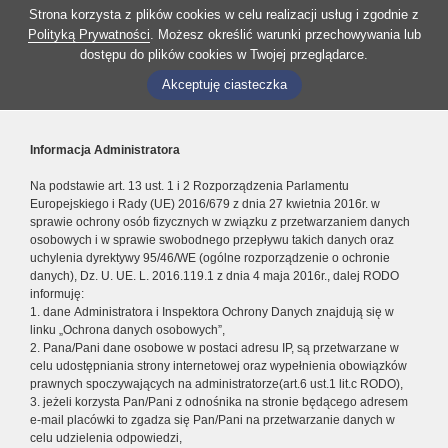
Strona korzysta z plików cookies w celu realizacji usług i zgodnie z
Polityką Prywatności
. Możesz określić warunki przechowywania lub
dostępu do plików cookies w Twojej przeglądarce.
Akceptuję ciasteczka
Informacja Administratora
Na podstawie art. 13 ust. 1 i 2 Rozporządzenia Parlamentu
Europejskiego i Rady (UE) 2016/679 z dnia 27 kwietnia 2016r. w
sprawie ochrony osób fizycznych w związku z przetwarzaniem danych
osobowych i w sprawie swobodnego przepływu takich danych oraz
uchylenia dyrektywy 95/46/WE (ogólne rozporządzenie o ochronie
danych), Dz. U. UE. L. 2016.119.1 z dnia 4 maja 2016r., dalej RODO
informuję:
1. dane Administratora i Inspektora Ochrony Danych znajdują się w
linku „Ochrona danych osobowych”,
2. Pana/Pani dane osobowe w postaci adresu IP, są przetwarzane w
celu udostępniania strony internetowej oraz wypełnienia obowiązków
prawnych spoczywających na administratorze(art.6 ust.1 lit.c RODO),
3. jeżeli korzysta Pan/Pani z odnośnika na stronie będącego adresem
e-mail placówki to zgadza się Pan/Pani na przetwarzanie danych w
celu udzielenia odpowiedzi,